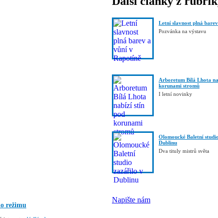
Další články z rubri
Letní slavnost plná bare
Pozvánka na výstavu
Arboretum Bílá Lhota nab
korunami stromů
I letní novinky
Olomoucké Baletní studio
Dublinu
Dva tituly mistrů světa
Napište nám
ho režimu