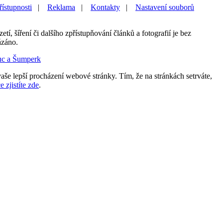
řístupnosti
|
Reklama
|
Kontakty
|
Nastavení souborů
etí, šíření či dalšího zpřístupňování článků a fotografií je bez
ázáno.
uc a Šumperk
aše lepší procházení webové stránky. Tím, že na stránkách setrváte,
e zjistíte zde
.