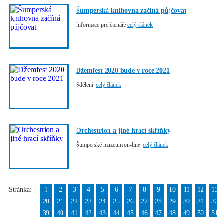
Šumperská knihovna začíná půjčovat
Informace pro čtenáře
celý článek
Džemfest 2020 bude v roce 2021
Sdělení
celý článek
Orchestrion a jiné hrací skříňky
Šumperské muzeum on-line
celý článek
Stránka:
1
2
3
4
5
6
7
8
9
10
11
12
1
20
21
22
23
24
25
26
27
28
29
30
31
3
39
40
41
42
43
44
45
46
47
48
49
50
5