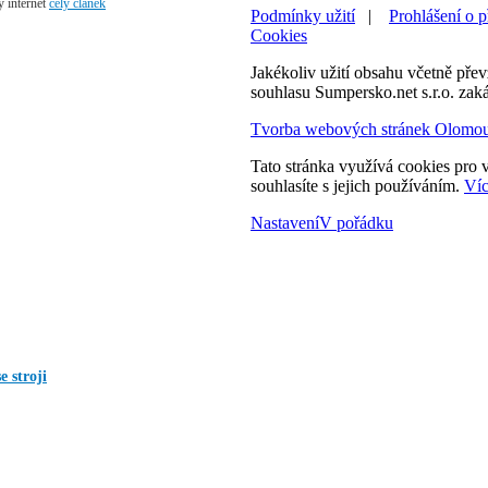
ý internet
celý článek
Podmínky užití
|
Prohlášení o p
Cookies
Jakékoliv užití obsahu včetně převz
souhlasu Sumpersko.net s.r.o. zak
Tvorba webových stránek Olomo
Tato stránka využívá cookies pro v
souhlasíte s jejich používáním.
Víc
Nastavení
V pořádku
 stroji