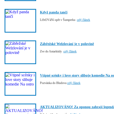
Když panda tančí
LiStOVáNí opět v Šumperku
celý článek
Zábřežské Welzlování je v polovině
Zve do Antarktidy
celý článek
Vtipné scénky i love story slibuje komedie Na os
Pozvánka do Bludova
celý článek
AKTUALIZOVÁNO! Za oponou zahrají legendárn