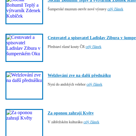
Sochař Bohumil Teplý a výtvarník Zdenek Kub
Šumperské muzeum otevře nové výstavy
celý článek
Cestovatel a spisovatel Ladislav Zibura v šum
Představí různé kouty ČR
celý článek
Welzlování zve na další přednášku
Nyní do andských velehor
celý článek
Za oponou zahrají Květy
V zábřežském kulturáku
celý článek