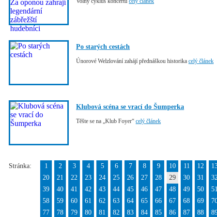
Volný cyklus koncertů
celý článek
Po starých cestách
Únorové Welzlování zahájí přednáškou historika
celý článek
Klubová scéna se vrací do Šumperka
Těšte se na „Klub Foyer“
celý článek
Stránka:
1
2
3
4
5
6
7
8
9
10
11
12
1
20
21
22
23
24
25
26
27
28
29
30
31
3
39
40
41
42
43
44
45
46
47
48
49
50
5
58
59
60
61
62
63
64
65
66
67
68
69
7
77
78
79
80
81
82
83
84
85
86
87
88
8