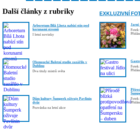
Další články z rubriky
EXKLUZIVNÍ FO
Jarní
Arboretum Bílá Lhota nabízí stín pod
korunami stromů
Fotek:
Přidá
I letní novinky
Gastro
Olomoucké Baletní studio zazářilo v
Dublinu
Fotek:
Přidá
Dva tituly mistrů světa
Příro
Šumpe
Dům kultury Šumperk oživuje Pavlínin
Fotek:
dvůr
Přidá
Pozvánka na letní akce