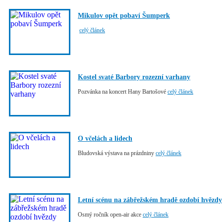
Mikulov opět pobaví Šumperk
celý článek
Kostel svaté Barbory rozezní varhany
Pozvánka na koncert Hany Bartošové
celý článek
O včelách a lidech
Bludovská výstava na prázdniny
celý článek
Letní scénu na zábřežském hradě ozdobí hvězdy
Osmý ročník open-air akce
celý článek