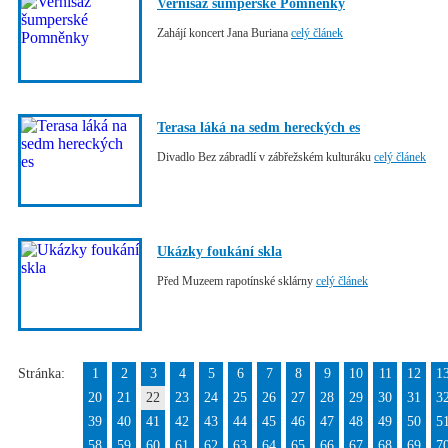
Vernisáž šumperské Pomněnky
Zahájí koncert Jana Buriana
celý článek
Terasa láká na sedm hereckých es
Divadlo Bez zábradlí v zábřežském kulturáku
celý článek
Ukázky foukání skla
Před Muzeem rapotínské sklárny
celý článek
Stránka:
1
2
3
4
5
6
7
8
9
10
11
12
1
20
21
22
23
24
25
26
27
28
29
30
31
3
39
40
41
42
43
44
45
46
47
48
49
50
5
58
59
60
61
62
63
64
65
66
67
68
69
7