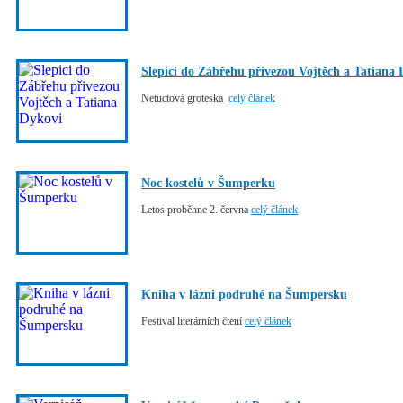
Slepici do Zábřehu přivezou Vojtěch a Tatiana
Netuctová groteska
celý článek
Noc kostelů v Šumperku
Letos proběhne 2. června
celý článek
Kniha v lázni podruhé na Šumpersku
Festival literárních čtení
celý článek