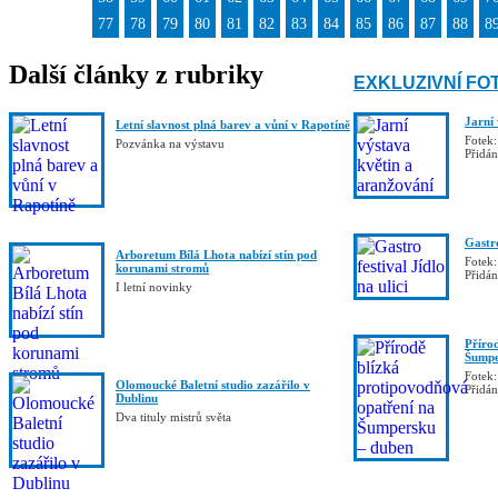
77
78
79
80
81
82
83
84
85
86
87
88
8
Další články z rubriky
EXKLUZIVNÍ FO
Jarní
Letní slavnost plná barev a vůní v Rapotíně
Fotek:
Pozvánka na výstavu
Přidá
Gastro
Arboretum Bílá Lhota nabízí stín pod
Fotek:
korunami stromů
Přidá
I letní novinky
Příro
Šumpe
Fotek:
Olomoucké Baletní studio zazářilo v
Přidá
Dublinu
Dva tituly mistrů světa