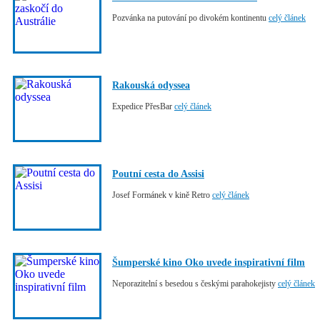
Pozvánka na putování po divokém kontinentu
celý článek
Rakouská odyssea
Expedice PřesBar
celý článek
Poutní cesta do Assisi
Josef Formánek v kině Retro
celý článek
Šumperské kino Oko uvede inspirativní film
Neporazitelní s besedou s českými parahokejisty
celý článek