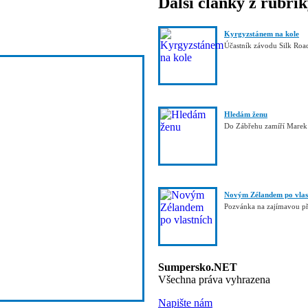
Další články z rubri
Kyrgyzstánem na kole
Účastník závodu Silk Roa
Hledám ženu
Do Zábřehu zamíří Mare
Novým Zélandem po vlas
Pozvánka na zajímavou p
Sumpersko.NET
Všechna práva vyhrazena
Napište nám