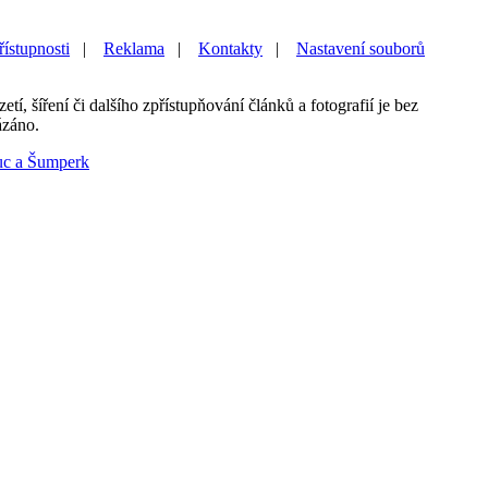
řístupnosti
|
Reklama
|
Kontakty
|
Nastavení souborů
etí, šíření či dalšího zpřístupňování článků a fotografií je bez
ázáno.
uc a Šumperk