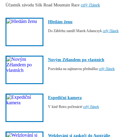
Účastník závodu Silk Road Mountain Race
celý článek
Hledám ženu
Do Zábřehu zamíří Marek Adamczyk
celý článek
Novým Zélandem po vlastních
Pozvánka na zajímavou přednášku
celý článek
Expediční kamera
V kině Retro počtrnácté
celý článek
Welzlování si zaskočí do Austrálie