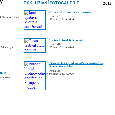
ky
EXKLUZIVNÍ FOTOGALERIE
2011
Jarní výstava květin a aranžování
Fotek: 65
d Mountain Race
Přidáno: 31.05.2026
Gastro festival Jídlo na ulici
Fotek: 46
k Adamczyk
Přidáno: 18.05.2026
Přírodě blízká protipovodňová opatření na
Šumpersku – duben
Fotek: 36
tních
Přidáno: 25.04.2026
řednášku