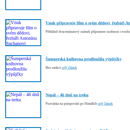
Vnuk připravuje film o svém dědovi, řezbáři A
Přibližně dvaceminutový snímek připomene osobnost i tvor
Šumperská knihovna prodloužila výpůjčky
Bez sankce
celý článek
Nepál – 46 dnů na treku
Pozvánka na putopování po Himálích
celý článek