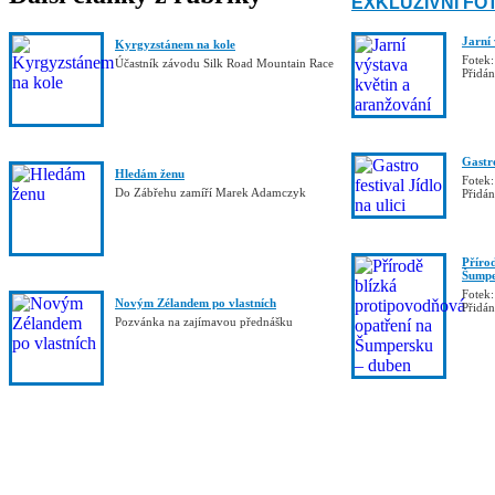
EXKLUZIVNÍ FO
Jarní
Kyrgyzstánem na kole
Fotek:
Účastník závodu Silk Road Mountain Race
Přidá
Gastro
Hledám ženu
Fotek:
Do Zábřehu zamíří Marek Adamczyk
Přidá
Příro
Šumpe
Fotek:
Novým Zélandem po vlastních
Přidá
Pozvánka na zajímavou přednášku