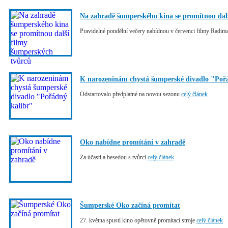
Na zahradě šumperského kina se promítnou dal
Pravidelné pondělní večery nabídnou v červenci filmy Rad
K narozeninám chystá šumperské divadlo "Poř
Odstartovalo předplatné na novou sezonu
celý článek
Oko nabídne promítání v zahradě
Za účasti a besedou s tvůrci
celý článek
Šumperské Oko začíná promítat
27. května spustí kino opětovně promítací stroje
celý článek