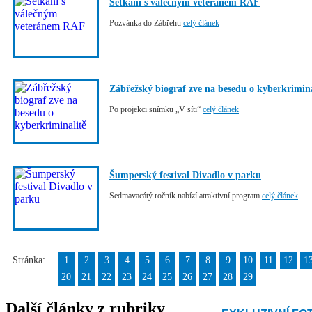
Setkání s válečným veteránem RAF
Pozvánka do Zábřehu
celý článek
Zábřežský biograf zve na besedu o kyberkrimina
Po projekci snímku „V síti“
celý článek
Šumperský festival Divadlo v parku
Sedmavacátý ročník nabízí atraktivní program
celý článek
Stránka:
1
2
3
4
5
6
7
8
9
10
11
12
1
20
21
22
23
24
25
26
27
28
29
Další články z rubriky