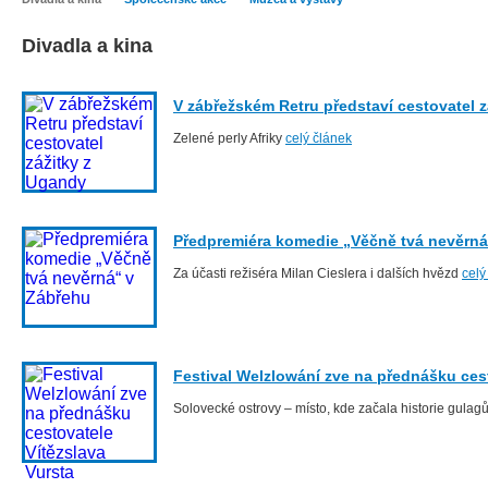
Divadla a kina
V zábřežském Retru představí cestovatel 
Zelené perly Afriky
celý článek
Předpremiéra komedie „Věčně tvá nevěrná
Za účasti režiséra Milan Cieslera i dalších hvězd
celý
Festival Welzlowání zve na přednášku cest
Solovecké ostrovy – místo, kde začala historie gulag