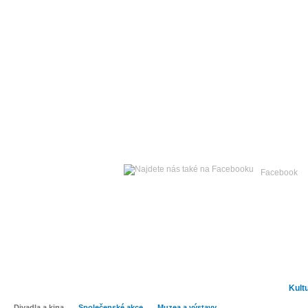
Sobota
08. srpna 2026 -
Facebook
Hlavní strana
Zpravodajství
Publicistika
Kult
Divadla a kina
Společenské akce
Muzea a výstavy