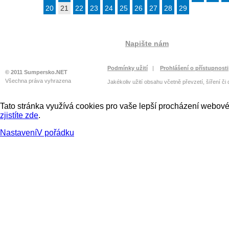
20
21
22
23
24
25
26
27
28
29
Napište nám
Podmínky užití
|
Prohlášení o přístupnosti
© 2011 Sumpersko.NET
Všechna práva vyhrazena
Jakékoliv užití obsahu včetně převzetí, šíření či
Tato stránka využívá cookies pro vaše lepší procházení webové 
zjistíte zde
.
Nastavení
V pořádku