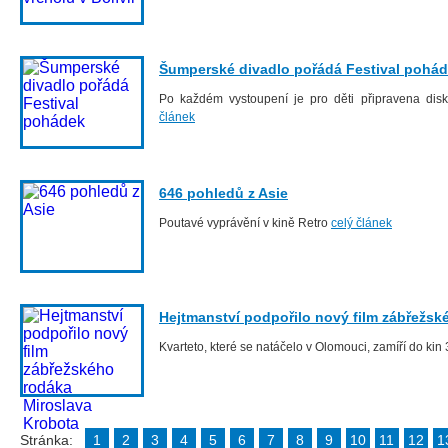
Šumperské divadlo pořádá Festival pohá
Po každém vystoupení je pro děti připravena di
článek
646 pohledů z Asie
Poutavé vyprávění v kině Retro
celý článek
Hejtmanství podpořilo nový film zábřežsk
Kvarteto, které se natáčelo v Olomouci, zamíří do kin
Stránka:
1
2
3
4
5
6
7
8
9
10
11
12
1