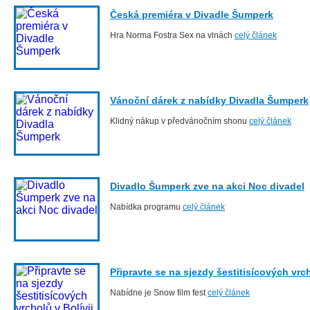
Česká premiéra v Divadle Šumperk
Hra Norma Fostra Sex na vlnách
celý článek
Vánoční dárek z nabídky Divadla Šumperk
Klidný nákup v předvánočním shonu
celý článek
Divadlo Šumperk zve na akci Noc divadel
Nabídka programu
celý článek
Připravte se na sjezdy šestitisícových vrch
Nabídne je Snow film fest
celý článek