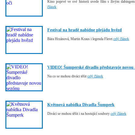
Kino poprvé ve své historii uvede film s živým dabinge
článek
Festival na hradě nabídne plejádu hvězd
Bára Hrzánová, Martin Kraus i legenda Fleret
celý článek
VIDEO! Šumperské divadlo představuje novou 
Na co se mohou diváci těšit
celý článek
Květnová nabídka Divadla Šumperk
Diváci se mohou těšit i na hostující soubory
celý článek