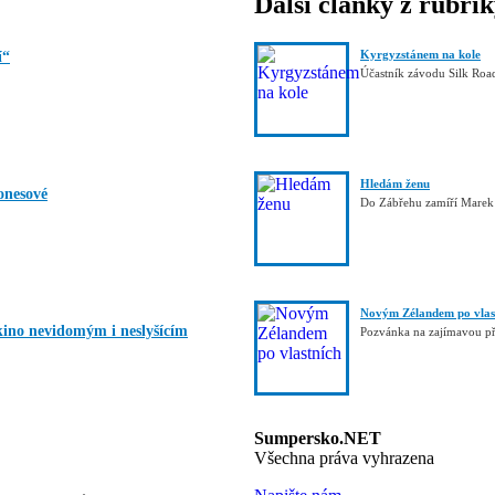
Další články z rubri
Kyrgyzstánem na kole
í“
Účastník závodu Silk Roa
Hledám ženu
onesové
Do Zábřehu zamíří Mare
Novým Zélandem po vlas
kino nevidomým i neslyšícím
Pozvánka na zajímavou p
Sumpersko.NET
Všechna práva vyhrazena