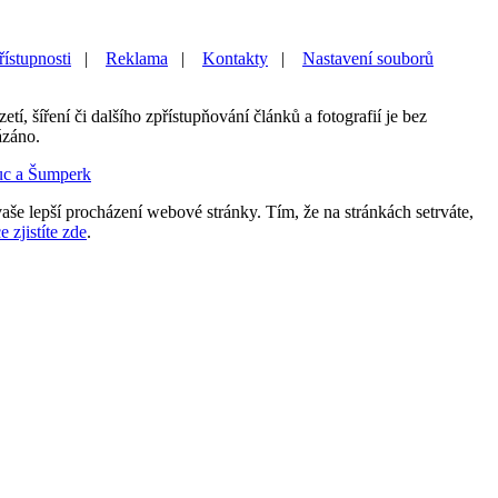
řístupnosti
|
Reklama
|
Kontakty
|
Nastavení souborů
etí, šíření či dalšího zpřístupňování článků a fotografií je bez
ázáno.
uc a Šumperk
aše lepší procházení webové stránky. Tím, že na stránkách setrváte,
e zjistíte zde
.