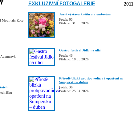
ky
EXKLUZIVNÍ FOTOGALERIE
2011
Jarní výstava květin a aranžování
Fotek: 65
d Mountain Race
Přidáno: 31.05.2026
Gastro festival Jídlo na ulici
Fotek: 46
k Adamczyk
Přidáno: 18.05.2026
Přírodě blízká protipovodňová opatření na
Šumpersku – duben
tních
Fotek: 36
Přidáno: 25.04.2026
řednášku