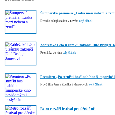
Šumperská premiéra „Láska mezi nebem a zem
Divadlo zahájí sezónu v novém
celý článek
Zábřežské Léto u zámku zakončí Dítě Bridget J
Pozvánka do kina
celý článek
Premiéru „Po strništi bos“ nabídne šumperské 
Nový film Jana a Zdeňka Svěrákových
celý článek
Retro rozzáří festival pro dětské oči