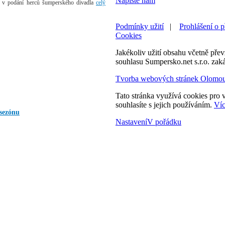
Napište nám
m v podání herců šumperského divadla
celý
Podmínky užití
|
Prohlášení o p
Cookies
Jakékoliv užití obsahu včetně převz
souhlasu Sumpersko.net s.r.o. zak
Tvorba webových stránek Olomo
Tato stránka využívá cookies pro v
souhlasíte s jejich používáním.
Víc
sezónu
Nastavení
V pořádku