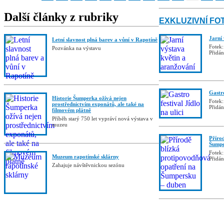
Další články z rubriky
EXKLUZIVNÍ FO
Jarní
Letní slavnost plná barev a vůní v Rapotíně
Fotek:
Pozvánka na výstavu
Přidá
Gastro
Historie Šumperka ožívá nejen
Fotek:
prostřednictvím exponátů, ale také na
Přidá
filmovém plátně
Příběh starý 750 let vypráví nová výstava v
muzeu
Příro
Šumpe
Fotek:
Muzeum rapotínské sklárny
Přidá
Zahajuje návštěvnickou sezónu