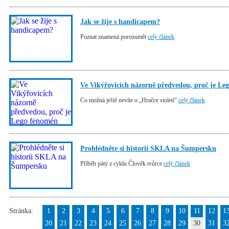
Jak se žije s handicapem?
Poznat znamená porozumět
celý článek
Ve Vikýřovicích názorně předvedou, proč je Le
Co možná ještě nevíte o „Hračce století“
celý článek
Prohlédněte si historii SKLA na Šumpersku
Příběh pátý z cyklu Člověk tvůrce
celý článek
Stránka:
1
2
3
4
5
6
7
8
9
10
11
12
1
20
21
22
23
24
25
26
27
28
29
30
31
3