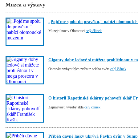
Muzea a výstavy
„Pojďme spolu do pravěku,“ nabízí olomouck
Muzejní noc v Olomouci
celý článek
Giganty doby ledové si můžete prohlédnout v 
Osmnáct vyhynulých zvířat z celého světa
celý článek
O historii Rapotínské sklárny pohovoří sklář F
Zajímavosti výroby skla
celý článek
Příběh dávné lásky ukrývá Pavlín dvůr v Šum