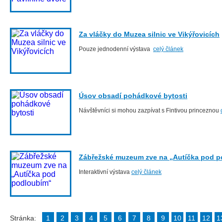
Za vláčky do Muzea silnic ve Vikýřovicích
Pouze jednodenní výstava
celý článek
Úsov obsadí pohádkové bytosti
Návštěvníci si mohou zazpívat s Fintivou princeznou
Zábřežské muzeum zve na „Autíčka pod 
Interaktivní výstava
celý článek
Stránka:
1
2
3
4
5
6
7
8
9
10
11
12
1