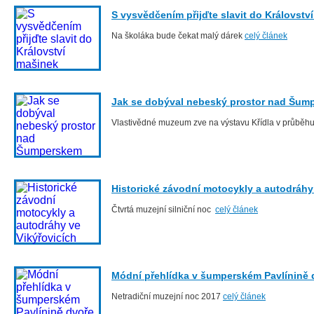
S vysvědčením přijďte slavit do Královstv
Na školáka bude čekat malý dárek
celý článek
Jak se dobýval nebeský prostor nad Šum
Vlastivědné muzeum zve na výstavu Křídla v průběh
Historické závodní motocykly a autodráhy
Čtvrtá muzejní silniční noc
celý článek
Módní přehlídka v šumperském Pavlínině 
Netradiční muzejní noc 2017
celý článek