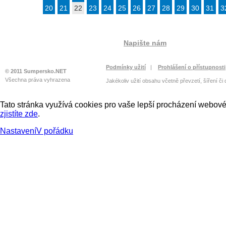
20
21
22
23
24
25
26
27
28
29
30
31
3
Napište nám
Podmínky užití
|
Prohlášení o přístupnosti
© 2011 Sumpersko.NET
Všechna práva vyhrazena
Jakékoliv užití obsahu včetně převzetí, šíření či
Tato stránka využívá cookies pro vaše lepší procházení webové 
zjistíte zde
.
Nastavení
V pořádku