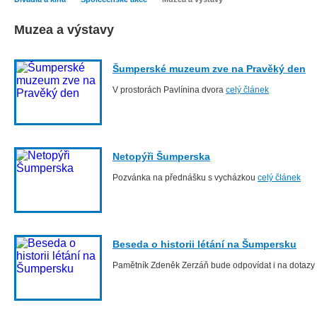
Muzea a výstavy
Šumperské muzeum zve na Pravěký den
V prostorách Pavlínina dvora
celý článek
Netopýři Šumperska
Pozvánka na přednášku s vycházkou
celý článek
Beseda o historii létání na Šumpersku
Pamětník Zdeněk Zerzáň bude odpovídat i na dotazy