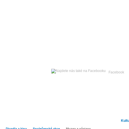
Neděle
09. srpna 2026 -
Facebook
Hlavní strana
Zpravodajství
Publicistika
Kult
Divadla a kina
Společenské akce
Muzea a výstavy