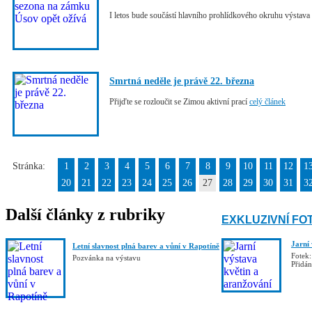
I letos bude součástí hlavního prohlídkového okruhu výsta
Smrtná neděle je právě 22. března
Přijďte se rozloučit se Zimou aktivní prací
celý článek
Stránka:
1
2
3
4
5
6
7
8
9
10
11
12
1
20
21
22
23
24
25
26
27
28
29
30
31
3
Další články z rubriky
EXKLUZIVNÍ FO
Jarní
Letní slavnost plná barev a vůní v Rapotíně
Fotek:
Pozvánka na výstavu
Přidá