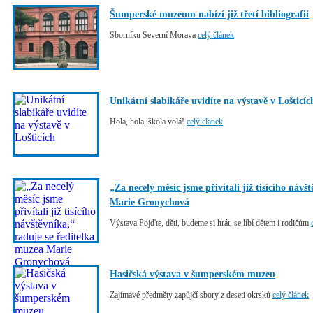
Šumperské muzeum nabízí již třetí bibliografii
Sborníku Severní Morava
celý článek
Unikátní slabikáře uvidíte na výstavě v Lošticíc
Hola, hola, škola volá!
celý článek
„Za necelý měsíc jsme přivítali již tisícího náv
Marie Gronychová
Výstava Pojďte, děti, budeme si hrát, se líbí dětem i rodičům
Hasičská výstava v šumperském muzeu
Zajímavé předměty zapůjčí sbory z deseti okrsků
celý článek