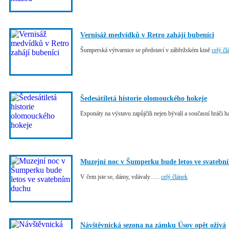
Vernisáž medvídků v Retro zahájí bubeníci
Šumperská výtvarnice se představí v zábřežském kině
celý čl
Šedesátiletá historie olomouckého hokeje
Exponáty na výstavu zapůjčili nejen bývalí a současní hráči
Muzejní noc v Šumperku bude letos ve svateb
V čem jste se, dámy, vdávaly…..
celý článek
Návštěvnická sezona na zámku Úsov opět ožívá