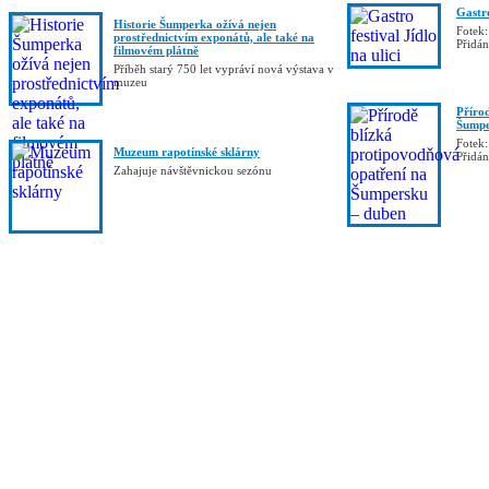
Gastro
Historie Šumperka ožívá nejen
Fotek:
prostřednictvím exponátů, ale také na
Přidá
filmovém plátně
Příběh starý 750 let vypráví nová výstava v
muzeu
Příro
Šumpe
Fotek:
Muzeum rapotínské sklárny
Přidá
Zahajuje návštěvnickou sezónu