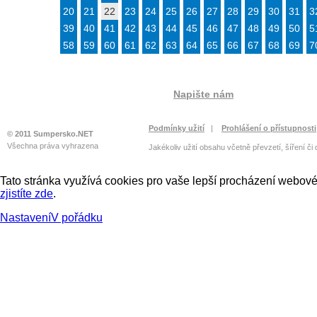
20
21
22
23
24
25
26
27
28
29
30
31
3
39
40
41
42
43
44
45
46
47
48
49
50
5
58
59
60
61
62
63
64
65
66
67
68
69
7
Napište nám
Podmínky užití
|
Prohlášení o přístupnosti
© 2011 Sumpersko.NET
Všechna práva vyhrazena
Jakékoliv užití obsahu včetně převzetí, šíření či
Tato stránka využívá cookies pro vaše lepší procházení webové 
zjistíte zde
.
Nastavení
V pořádku