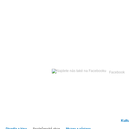
Sobota
08. srpna 2026 -
Facebook
Hlavní strana
Zpravodajství
Publicistika
Kult
Divadla a kina
Společenské akce
Muzea a výstavy