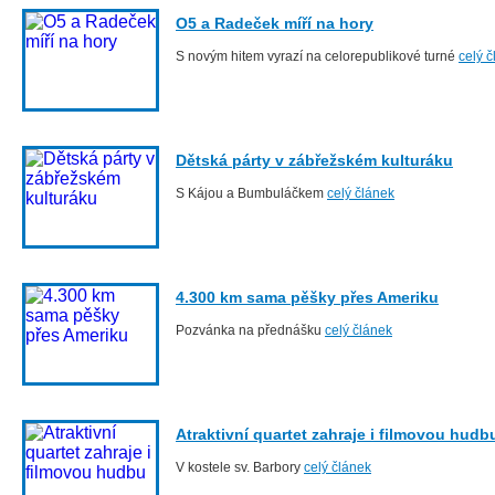
O5 a Radeček míří na hory
S novým hitem vyrazí na celorepublikové turné
celý 
Dětská párty v zábřežském kulturáku
S Kájou a Bumbuláčkem
celý článek
4.300 km sama pěšky přes Ameriku
Pozvánka na přednášku
celý článek
Atraktivní quartet zahraje i filmovou hudb
V kostele sv. Barbory
celý článek