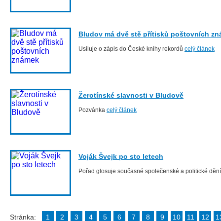
Bludov má dvě stě přítisků poštovních z
Usiluje o zápis do České knihy rekordů
celý článek
Žerotínské slavnosti v Bludově
Pozvánka
celý článek
Voják Švejk po sto letech
Pořad glosuje současné společenské a politické děn
Stránka:
1
2
3
4
5
6
7
8
9
10
11
12
1