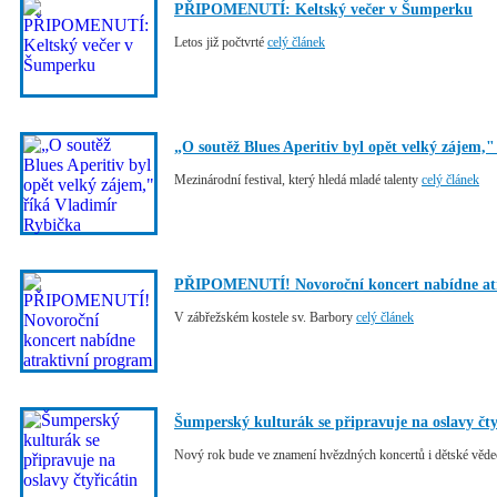
PŘIPOMENUTÍ: Keltský večer v Šumperku
Letos již počtvrté
celý článek
„O soutěž Blues Aperitiv byl opět velký zájem,
Mezinárodní festival, který hledá mladé talenty
celý článek
PŘIPOMENUTÍ! Novoroční koncert nabídne at
V zábřežském kostele sv. Barbory
celý článek
Šumperský kulturák se připravuje na oslavy čty
Nový rok bude ve znamení hvězdných koncertů i dětské věde