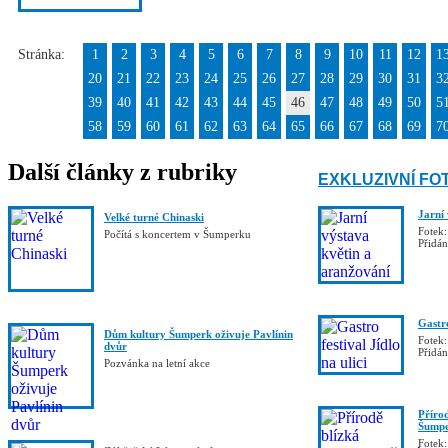
Stránka:
1
2
3
4
5
6
7
8
9
10
11
12
1
20
21
22
23
24
25
26
27
28
29
30
31
3
39
40
41
42
43
44
45
46
47
48
49
50
5
58
59
60
61
62
63
64
65
66
67
68
69
7
Další články z rubriky
EXKLUZIVNÍ FO
Jarní
Velké turné Chinaski
Fotek:
Počítá s koncertem v Šumperku
Přidá
Gastro
Dům kultury Šumperk oživuje Pavlínin
Fotek:
dvůr
Přidá
Pozvánka na letní akce
Příro
Šumpe
Fotek: