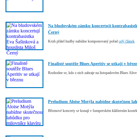
Na bludovském zámku koncertují kontrabasistka
Černý
Kruh přátel hudby nabídne komponovaný pořad
celý článek
Finalisté soutěže Blues Aperitiv se utkají v břez
Rozhodne se, kdo z nich zahraje na listopadovém Blues Aliv
Preludium Aloise Motýla nabídne skutečnou la
Březnové koncerty se konají v šumperském klášterním koste