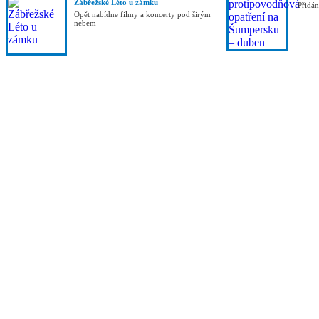
Zábřežské Léto u zámku
Přidá
Opět nabídne filmy a koncerty pod širým
nebem