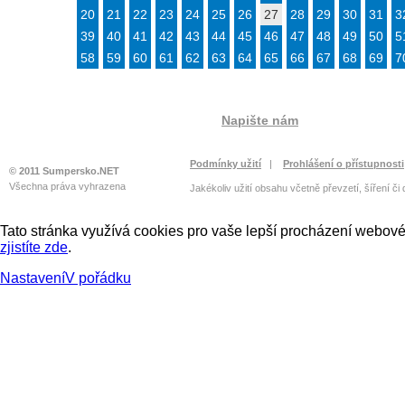
20
21
22
23
24
25
26
27
28
29
30
31
3
39
40
41
42
43
44
45
46
47
48
49
50
5
58
59
60
61
62
63
64
65
66
67
68
69
7
Napište nám
Podmínky užití
|
Prohlášení o přístupnosti
© 2011 Sumpersko.NET
Všechna práva vyhrazena
Jakékoliv užití obsahu včetně převzetí, šíření či
Tato stránka využívá cookies pro vaše lepší procházení webové 
zjistíte zde
.
Nastavení
V pořádku