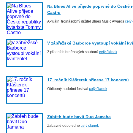
Na Blues Alive přijede poprvné do České 
Castro
Aktuální trojnásobný držitel Blues Music Awards
celý
V zábřežské Barborce vystoupí vokální kvi
Z předních brněnských souborů
celý článek
17. ročník Klášterek přinese 17 koncertů
Oblíbený hudební festival
celý článek
Zábřeh bude bavit Duo Jamaha
Zabavné odpoledne
celý článek