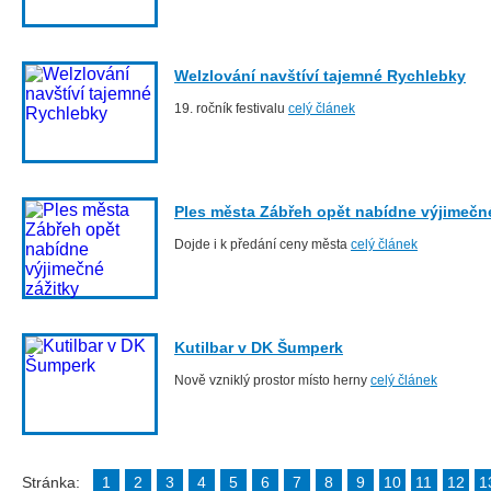
Welzlování navštíví tajemné Rychlebky
19. ročník festivalu
celý článek
Ples města Zábřeh opět nabídne výjimečné
Dojde i k předání ceny města
celý článek
Kutilbar v DK Šumperk
Nově vzniklý prostor místo herny
celý článek
Stránka:
1
2
3
4
5
6
7
8
9
10
11
12
1