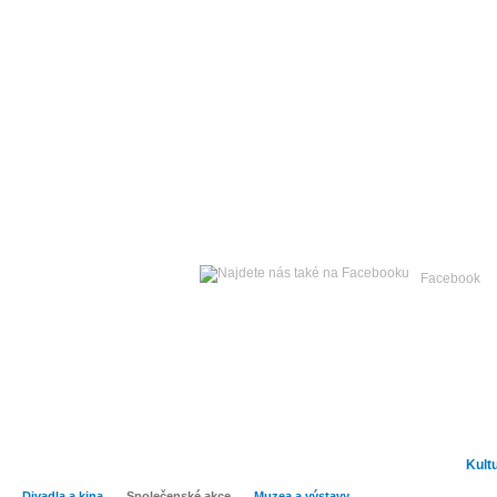
Sobota
08. srpna 2026 -
Facebook
Hlavní strana
Zpravodajství
Publicistika
Kult
Divadla a kina
Společenské akce
Muzea a výstavy