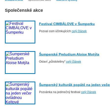
Společenské akce
Festival CIMBÁLOVE v Šumperku
Pozval osm účinkujících
celý článek
Šumperské Preludium Aloise Motýla
Oslaví „půlstoletiny"
celý článek
Šumperský kulturák popáté na jeden veče
Pozvánka na jedinečný festival
celý článek