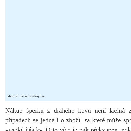
ilustrační snímek zdroj: čoi
Nákup šperku z drahého kovu není laciná zá
případech se jedná i o zboží, za které může spot
vysoké částky. O to více je pak překvapen, po