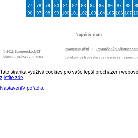
77
78
79
80
81
82
83
84
85
86
87
88
8
96
97
98
99
100
101
102
103
104
105
106
107
1
Napište nám
Podmínky užití
|
Prohlášení o přístupnosti
© 2011 Sumpersko.NET
Všechna práva vyhrazena
Jakékoliv užití obsahu včetně převzetí, šíření či
Tato stránka využívá cookies pro vaše lepší procházení webové 
zjistíte zde
.
Nastavení
V pořádku