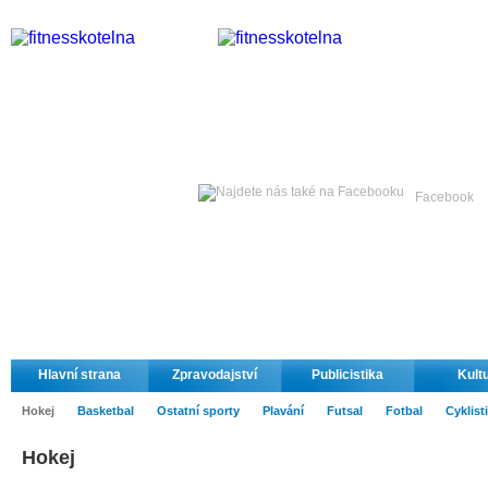
Pondělí
10. srpna 2026 -
Facebook
Hlavní strana
Zpravodajství
Publicistika
Kult
Hokej
Basketbal
Ostatní sporty
Plavání
Futsal
Fotbal
Cyklist
Hokej