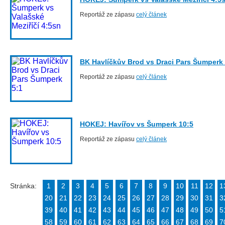
Reportáž ze zápasu
celý článek
BK Havlíčkův Brod vs Draci Pars Šumperk 
Reportáž ze zápasu
celý článek
HOKEJ: Havířov vs Šumperk 10:5
Reportáž ze zápasu
celý článek
Stránka:
1
2
3
4
5
6
7
8
9
10
11
12
1
20
21
22
23
24
25
26
27
28
29
30
31
3
39
40
41
42
43
44
45
46
47
48
49
50
5
58
59
60
61
62
63
64
65
66
67
68
69
7