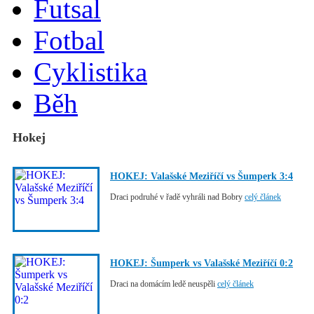
Futsal
Fotbal
Cyklistika
Běh
Hokej
HOKEJ: Valašské Meziříčí vs Šumperk 3:4
Draci podruhé v řadě vyhráli nad Bobry
celý článek
HOKEJ: Šumperk vs Valašské Meziříčí 0:2
Draci na domácím ledě neuspěli
celý článek