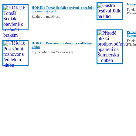
Gastro
HOKEJ: Tomáš Sedlák otevřeně o sezóně i
Fotek:
brzkém vyřazení
Přidá
Rozhodly maličkosti
Příro
Šumpe
Fotek:
HOKEJ: Posezónní rozhovor s ředitelem
Přidá
klubu
Ing. Vladimírem Velčovským