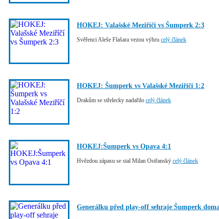
HOKEJ: Valašské Meziříčí vs Šumperk 2:3
Svěřenci Aleše Flašara vezou výhru
celý článek
HOKEJ: Šumperk vs Valašské Meziříčí 1:2
Drakům se střelecky nadařilo
celý článek
HOKEJ:Šumperk vs Opava 4:1
Hvězdou zápasu se stal Milan Ostřanský
celý článek
Generálku před play-off sehraje Šumperk dom