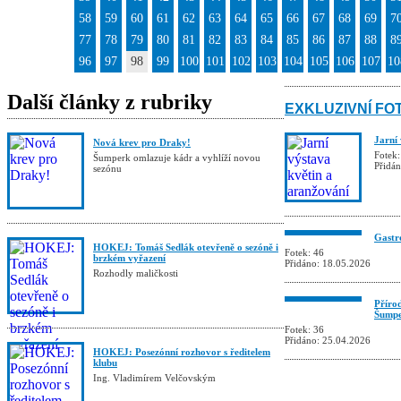
58
59
60
61
62
63
64
65
66
67
68
69
7
77
78
79
80
81
82
83
84
85
86
87
88
8
96
97
98
99
100
101
102
103
104
105
106
107
10
Další články z rubriky
EXKLUZIVNÍ FO
Jarní
Nová krev pro Draky!
Fotek:
Šumperk omlazuje kádr a vyhlíží novou
Přidá
sezónu
Gastro
HOKEJ: Tomáš Sedlák otevřeně o sezóně i
Fotek: 46
brzkém vyřazení
Přidáno: 18.05.2026
Rozhodly maličkosti
Příro
Šumpe
Fotek: 36
Přidáno: 25.04.2026
HOKEJ: Posezónní rozhovor s ředitelem
klubu
Ing. Vladimírem Velčovským