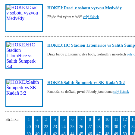
HOKEJ:Draci v sobotu vyzvou Medvědy
Přijde třetí výhra v řadě?
celý článek
HOKEJ:HC Stadion Litoměřice vs Salith Šump
Draci berou z Litoměřic dva body, rozhodli v nájezdech
celý 
HOKEJ:Salith Šumperk vs SK Kadaň 3:2
Fanoušci se dočkali, první tři body jsou doma
celý článek
Stránka:
1
2
3
4
5
6
7
8
9
10
11
12
1
20
21
22
23
24
25
26
27
28
29
30
31
3
39
40
41
42
43
44
45
46
47
48
49
50
5