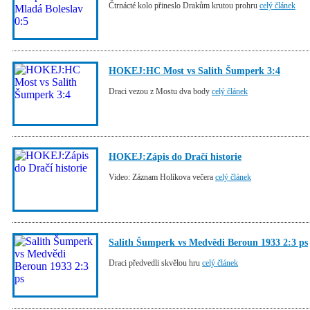
Čtrnácté kolo přineslo Drakům krutou prohru
celý článek
HOKEJ:HC Most vs Salith Šumperk 3:4
Draci vezou z Mostu dva body
celý článek
HOKEJ:Zápis do Dračí historie
Video: Záznam Holíkova večera
celý článek
Salith Šumperk vs Medvědi Beroun 1933 2:3 ps
Draci předvedli skvělou hru
celý článek