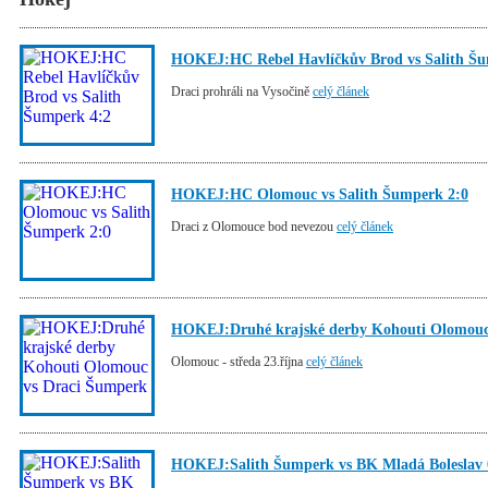
HOKEJ:HC Rebel Havlíčkův Brod vs Salith Šu
Draci prohráli na Vysočině
celý článek
HOKEJ:HC Olomouc vs Salith Šumperk 2:0
Draci z Olomouce bod nevezou
celý článek
HOKEJ:Druhé krajské derby Kohouti Olomouc
Olomouc - středa 23.října
celý článek
HOKEJ:Salith Šumperk vs BK Mladá Boleslav 