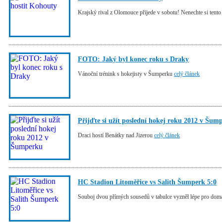
Krajský rival z Olomouce přijede v sobotu! Nenechte si tento 
FOTO: Jaký byl konec roku s Draky
Vánoční trénink s hokejisty v Šumperku
celý článek
Přijďte si užít poslední hokej roku 2012 v Šum
Draci hostí Benátky nad Jizerou
celý článek
HC Stadion Litoměřice vs Salith Šumperk 5:0
Souboj dvou přímých sousedů v tabulce vyzněl lépe pro dom