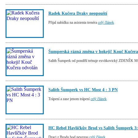
Radek Kučera Draky neopouští
Přijal nabídku na asistenta trenéra
celý článek
Šumperská rázná změna v hokeji! Kouč Kučera
Salith Šumperk od pondělí trénuje exvítkovický ZDENĚ
Salith Šumperk vs HC Most 4 : 3 PN
Trápení a zase jenom trápení
celý článek
HC Rebel Havlíčkův Brod vs Salith Šumperk 3
Draci z Brodu bod nevezou
celý článek