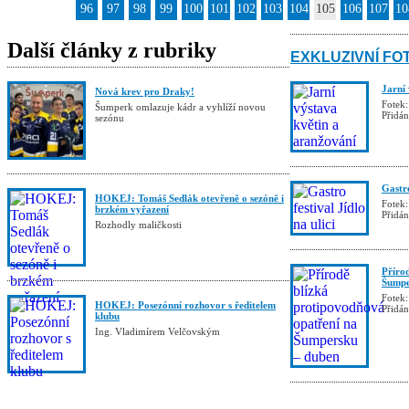
96
97
98
99
100
101
102
103
104
105
106
107
10
Další články z rubriky
EXKLUZIVNÍ FO
Jarní
Nová krev pro Draky!
Fotek:
Šumperk omlazuje kádr a vyhlíží novou
Přidá
sezónu
Gastro
HOKEJ: Tomáš Sedlák otevřeně o sezóně i
Fotek:
brzkém vyřazení
Přidá
Rozhodly maličkosti
Příro
Šumpe
Fotek:
HOKEJ: Posezónní rozhovor s ředitelem
Přidá
klubu
Ing. Vladimírem Velčovským