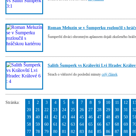
Roman Meluzín se v Šumperku rozloučil s hráč
Šumperští diváci ohromným aplausem dojali zkušeného hráč
Salith Šumperk vs Královští Lvi Hradec Králové
Strach o vítězství do poslední minuty
celý článek
Stránka:
1
2
3
4
5
6
7
8
9
10
11
12
1
20
21
22
23
24
25
26
27
28
29
30
31
3
39
40
41
42
43
44
45
46
47
48
49
50
5
58
59
60
61
62
63
64
65
66
67
68
69
7
77
78
79
80
81
82
83
84
85
86
87
88
8