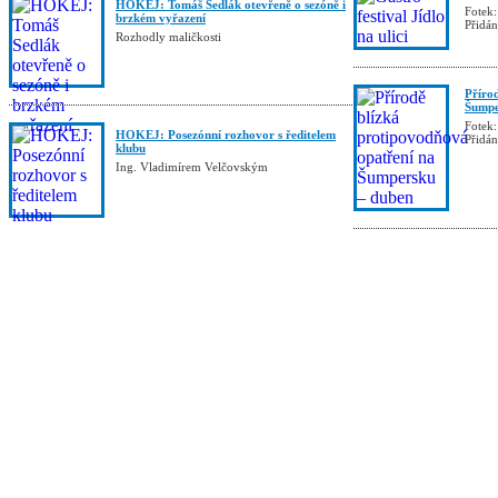
HOKEJ: Tomáš Sedlák otevřeně o sezóně i
Fotek:
brzkém vyřazení
Přidá
Rozhodly maličkosti
Příro
Šumpe
Fotek:
HOKEJ: Posezónní rozhovor s ředitelem
Přidá
klubu
Ing. Vladimírem Velčovským