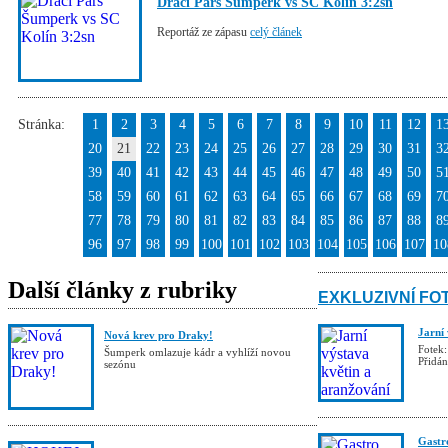
Draci Pars Šumperk vs SC Kolín 3:2sn
Reportáž ze zápasu
celý článek
Stránka:
1
2
3
4
5
6
7
8
9
10
11
12
1
20
21
22
23
24
25
26
27
28
29
30
31
3
39
40
41
42
43
44
45
46
47
48
49
50
5
58
59
60
61
62
63
64
65
66
67
68
69
7
77
78
79
80
81
82
83
84
85
86
87
88
8
96
97
98
99
100
101
102
103
104
105
106
107
10
Další články z rubriky
EXKLUZIVNÍ FO
Jarní
Nová krev pro Draky!
Fotek:
Šumperk omlazuje kádr a vyhlíží novou
Přidá
sezónu
Gastro