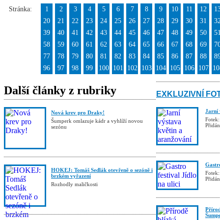
Stránka:
1
2
3
4
5
6
7
8
9
10
11
12
1
20
21
22
23
24
25
26
27
28
29
30
31
3
39
40
41
42
43
44
45
46
47
48
49
50
5
58
59
60
61
62
63
64
65
66
67
68
69
7
77
78
79
80
81
82
83
84
85
86
87
88
8
96
97
98
99
100
101
102
103
104
105
106
107
10
Další články z rubriky
EXKLUZIVNÍ FO
Jarní
Nová krev pro Draky!
Fotek:
Šumperk omlazuje kádr a vyhlíží novou
Přidá
sezónu
Gastro
HOKEJ: Tomáš Sedlák otevřeně o sezóně i
Fotek:
brzkém vyřazení
Přidá
Rozhodly maličkosti
Příro
Šumpe