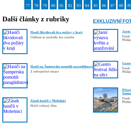
77
78
79
80
81
82
83
84
85
86
87
88
8
Další články z rubriky
EXKLUZIVNÍ FO
Jarní
Hasiči likvidovali dva požáry v kraji
Fotek:
Události se neobešly bez zranění
Přidá
Gastro
Hasiči na Šumpersku pomohli paraglidistovi
Fotek:
Z nebezpečné situace
Přidá
Příro
Šumpe
Fotek:
Zásah hasičů v Mohelnici
Přidá
Hořel rodinný dům