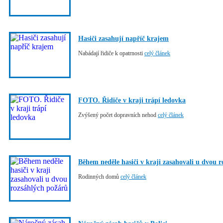
Hasiči zasahují napříč krajem
Nabádají řidiče k opatrnosti
celý článek
FOTO. Řidiče v kraji trápí ledovka
Zvýšený počet dopravních nehod
celý článek
Během neděle hasiči v kraji zasahovali u dvou 
Rodinných domů
celý článek