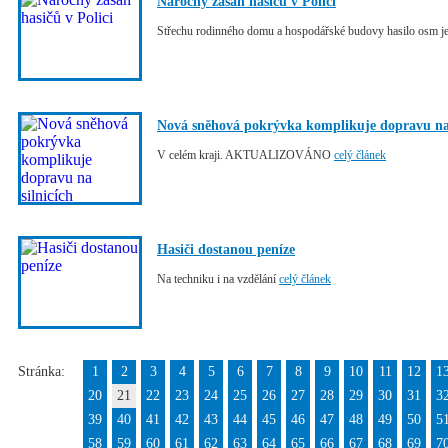
Náročný zásah hasičů v Polici
Střechu rodinného domu a hospodářské budovy hasilo osm j
Nová sněhová pokrývka komplikuje dopravu na 
V celém kraji. AKTUALIZOVÁNO
celý článek
Hasiči dostanou peníze
Na techniku i na vzdělání
celý článek
Stránka:
1
2
3
4
5
6
7
8
9
10
11
12
1
20
21
22
23
24
25
26
27
28
29
30
31
3
39
40
41
42
43
44
45
46
47
48
49
50
5
58
59
60
61
62
63
64
65
66
67
68
69
7