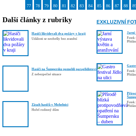
77
78
79
80
81
82
83
84
85
86
87
88
8
Další články z rubriky
EXKLUZIVNÍ FO
Jarní
Hasiči likvidovali dva požáry v kraji
Fotek:
Události se neobešly bez zranění
Přidá
Gastro
Hasiči na Šumpersku pomohli paraglidistovi
Fotek:
Z nebezpečné situace
Přidá
Příro
Šumpe
Fotek:
Zásah hasičů v Mohelnici
Přidá
Hořel rodinný dům