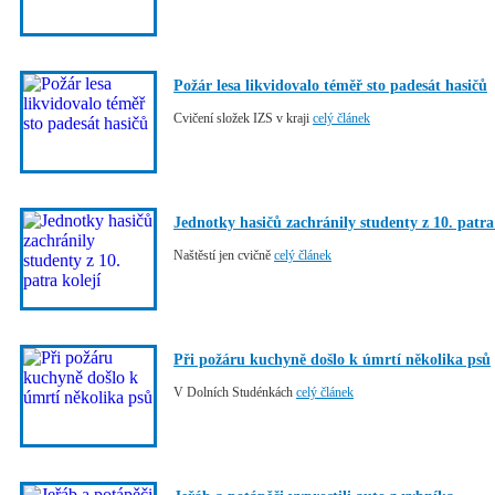
Požár lesa likvidovalo téměř sto padesát hasičů
Cvičení složek IZS v kraji
celý článek
Jednotky hasičů zachránily studenty z 10. patra
Naštěstí jen cvičně
celý článek
Při požáru kuchyně došlo k úmrtí několika psů
V Dolních Studénkách
celý článek