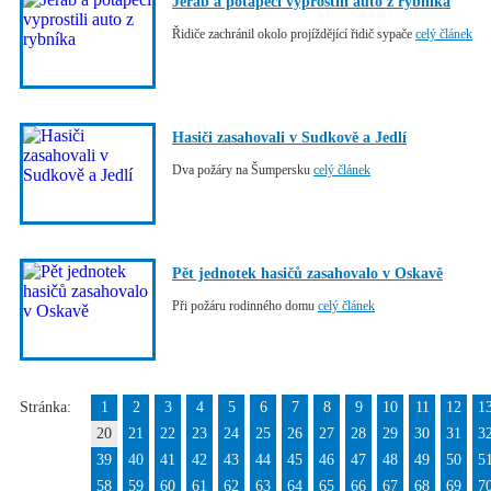
Jeřáb a potápěči vyprostili auto z rybníka
Řidiče zachránil okolo projíždějící řidič sypače
celý článek
Hasiči zasahovali v Sudkově a Jedlí
Dva požáry na Šumpersku
celý článek
Pět jednotek hasičů zasahovalo v Oskavě
Při požáru rodinného domu
celý článek
Stránka:
1
2
3
4
5
6
7
8
9
10
11
12
1
20
21
22
23
24
25
26
27
28
29
30
31
3
39
40
41
42
43
44
45
46
47
48
49
50
5
58
59
60
61
62
63
64
65
66
67
68
69
7