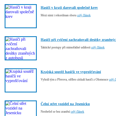
Hasiči v kraji darovali společně krev
Mezi nimi i rekordman sboru
celý článek
Hasiči při cvičení zachraňovali desítky zraněný
Taktické postupy při mimořádné události
celý článek
Krajská soutěž hasičů ve vyprošťování
Vyhrál tým z Přerova, stříbro získali hasiči z Olomouce
celý 
Čelní střet vozidel na Jesenicku
Neobešel se bez zranění
celý článek