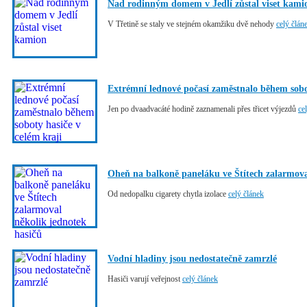
Nad rodinným domem v Jedlí zůstal viset kami
V Třetině se staly ve stejném okamžiku dvě nehody
celý člán
Extrémní lednové počasí zaměstnalo během sobot
Jen po dvaadvacáté hodině zaznamenali přes třicet výjezdů
ce
Oheň na balkoně paneláku ve Štítech zalarmova
Od nedopalku cigarety chytla izolace
celý článek
Vodní hladiny jsou nedostatečně zamrzlé
Hasiči varují veřejnost
celý článek