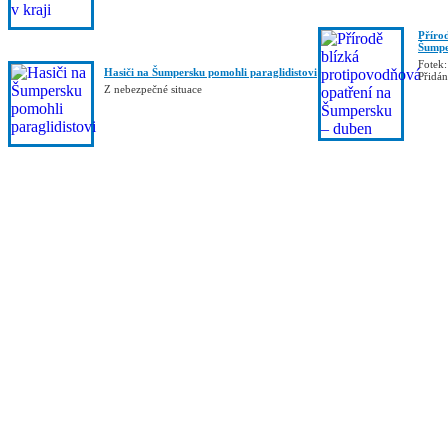
Příro
Šumpe
Fotek:
Hasiči na Šumpersku pomohli paraglidistovi
Přidá
Z nebezpečné situace