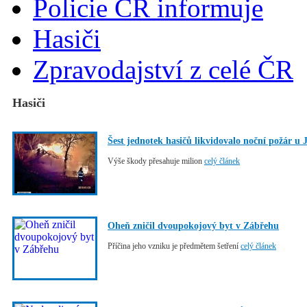
Policie ČR informuje
Hasiči
Zpravodajství z celé ČR
Hasiči
Šest jednotek hasičů likvidovalo noční požár u
Výše škody přesahuje milion
celý článek
Oheň zničil dvoupokojový byt v Zábřehu
Příčina jeho vzniku je předmětem šetření
celý článek