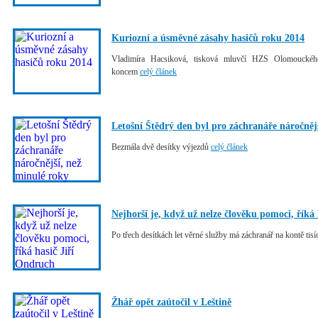
Kuriozní a úsměvné zásahy hasičů roku 2014
Vladimíra Hacsiková, tisková mluvčí HZS Olomouckého
koncem
celý článek
Letošní Štědrý den byl pro záchranáře náročněj
Bezmála dvě desítky výjezdů
celý článek
Nejhorší je, když už nelze člověku pomoci, říká
Po třech desítkách let věrné služby má záchranář na kontě ti
Žhář opět zaútočil v Leštině