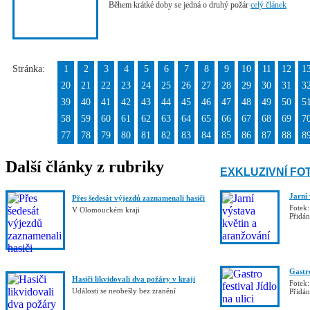
Během krátké doby se jedná o druhý požár
celý článek
Stránka:
1
2
3
4
5
6
7
8
9
10
11
12
1
20
21
22
23
24
25
26
27
28
29
30
31
3
39
40
41
42
43
44
45
46
47
48
49
50
5
58
59
60
61
62
63
64
65
66
67
68
69
7
77
78
79
80
81
82
83
84
85
86
87
88
8
Další články z rubriky
EXKLUZIVNÍ FO
Jarní
Přes šedesát výjezdů zaznamenali hasiči
Fotek:
V Olomouckém kraji
Přidá
Gastro
Hasiči likvidovali dva požáry v kraji
Fotek:
Události se neobešly bez zranění
Přidá