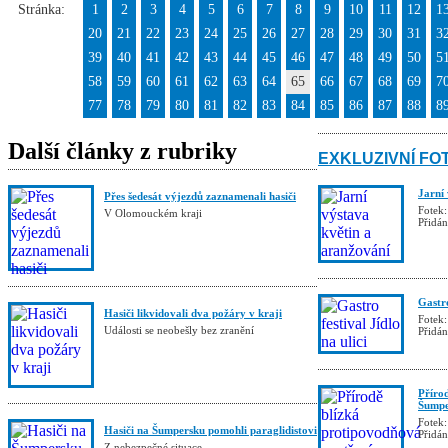
Stránka:
1
2
3
4
5
6
7
8
9
10
11
12
1
20
21
22
23
24
25
26
27
28
29
30
31
3
39
40
41
42
43
44
45
46
47
48
49
50
5
58
59
60
61
62
63
64
65
66
67
68
69
7
77
78
79
80
81
82
83
84
85
86
87
88
8
Další články z rubriky
EXKLUZIVNÍ FO
Jarní
Přes šedesát výjezdů zaznamenali hasiči
Fotek:
V Olomouckém kraji
Přidá
Gastro
Hasiči likvidovali dva požáry v kraji
Fotek:
Události se neobešly bez zranění
Přidá
Příro
Šumpe
Fotek:
Hasiči na Šumpersku pomohli paraglidistovi
Přidá
Z nebezpečné situace