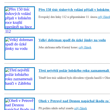
Přes 150 tisíc tísňových volání přijali v loňském
Evropský den linky 112 si připomínáme 11. února
celý článe
Velký dobrman spadl do úzké jímky na vodu
Jeho záchrana měla šťastný konec
celý článek
Třetí největší požár loňského roku zaznamenali
Téměř šest tisíc událostí bylo důvodem výjezdu hasičů v Ol
Oheň v Petrově nad Desnou napáchal škodu za 3
Při požáru nikdo nebyl zraněn
celý článek