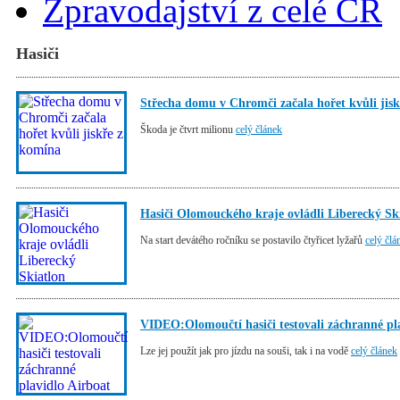
Zpravodajství z celé ČR
Hasiči
Střecha domu v Chromči začala hořet kvůli jis
Škoda je čtvrt milionu
celý článek
Hasiči Olomouckého kraje ovládli Liberecký Sk
Na start devátého ročníku se postavilo čtyřicet lyžařů
celý člá
VIDEO:Olomoučtí hasiči testovali záchranné pl
Lze jej použít jak pro jízdu na souši, tak i na vodě
celý článek