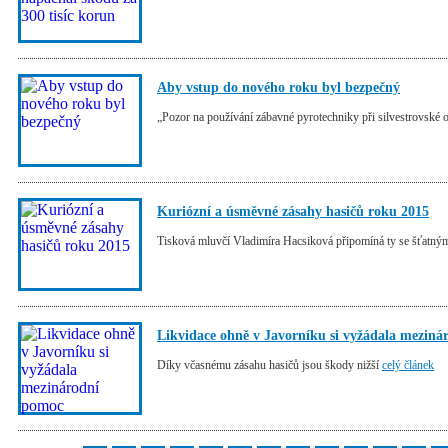
Aby vstup do nového roku byl bezpečný
„Pozor na používání zábavné pyrotechniky při silvestrovské os
Kuriózní a úsměvné zásahy hasičů roku 2015
Tisková mluvčí Vladimíra Hacsiková připomíná ty se šťatn
Likvidace ohně v Javorníku si vyžádala mezin
Díky včasnému zásahu hasičů jsou škody nižší
celý článek