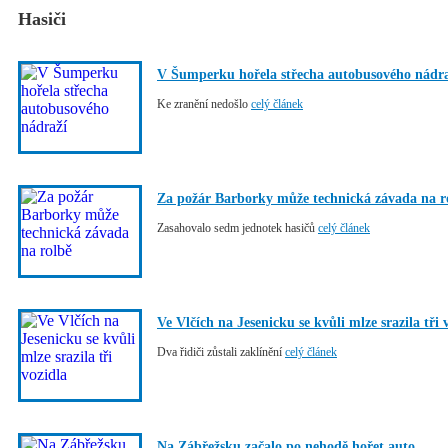
Hasiči
V Šumperku hořela střecha autobusového nádra
Ke zranění nedošlo
celý článek
Za požár Barborky může technická závada na r
Zasahovalo sedm jednotek hasičů
celý článek
Ve Vlčích na Jesenicku se kvůli mlze srazila tři 
Dva řidiči zůstali zaklínění
celý článek
Na Zábřežsku začalo po nehodě hořet auto