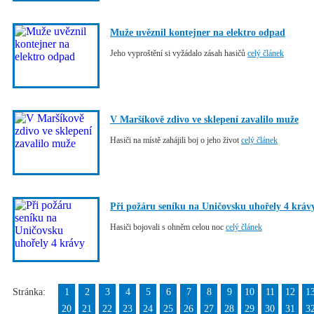
Muže uvěznil kontejner na elektro odpad
Jeho vyproštění si vyžádalo zásah hasičů
celý článek
V Maršíkově zdivo ve sklepení zavalilo muže
Hasiči na místě zahájili boj o jeho život
celý článek
Při požáru seníku na Uničovsku uhořely 4 kráv
Hasiči bojovali s ohněm celou noc
celý článek
Stránka:
1
2
3
4
5
6
7
8
9
10
11
12
1
20
21
22
23
24
25
26
27
28
29
30
31
3