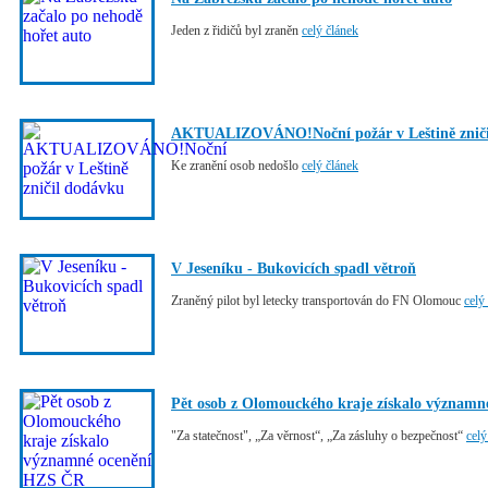
Jeden z řidičů byl zraněn
celý článek
AKTUALIZOVÁNO!Noční požár v Leštině zniči
Ke zranění osob nedošlo
celý článek
V Jeseníku - Bukovicích spadl větroň
Zraněný pilot byl letecky transportován do FN Olomouc
celý
Pět osob z Olomouckého kraje získalo význam
"Za statečnost", „Za věrnost“, „Za zásluhy o bezpečnost“
celý