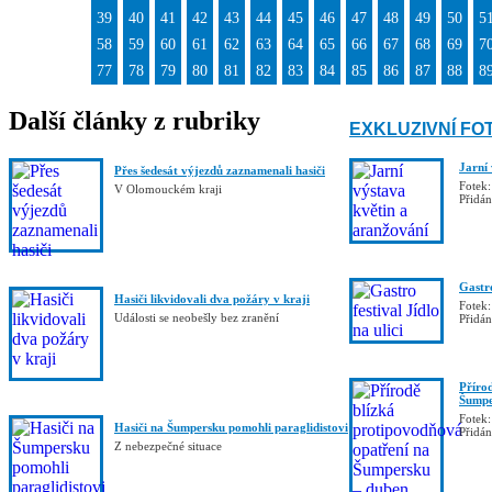
39
40
41
42
43
44
45
46
47
48
49
50
5
58
59
60
61
62
63
64
65
66
67
68
69
7
77
78
79
80
81
82
83
84
85
86
87
88
8
Další články z rubriky
EXKLUZIVNÍ FO
Jarní
Přes šedesát výjezdů zaznamenali hasiči
Fotek:
V Olomouckém kraji
Přidá
Gastro
Hasiči likvidovali dva požáry v kraji
Fotek:
Události se neobešly bez zranění
Přidá
Příro
Šumpe
Fotek:
Hasiči na Šumpersku pomohli paraglidistovi
Přidá
Z nebezpečné situace