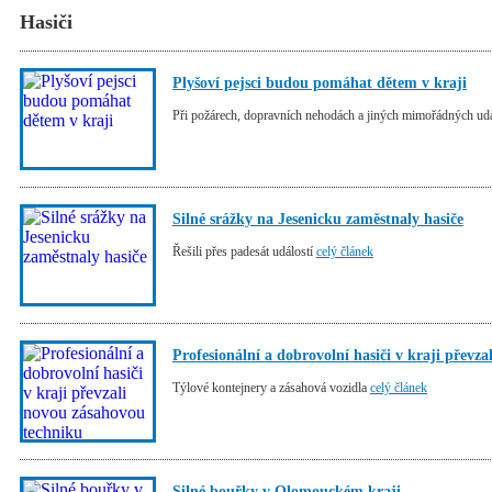
Hasiči
Plyšoví pejsci budou pomáhat dětem v kraji
Při požárech, dopravních nehodách a jiných mimořádných ud
Silné srážky na Jesenicku zaměstnaly hasiče
Řešili přes padesát událostí
celý článek
Profesionální a dobrovolní hasiči v kraji převz
Týlové kontejnery a zásahová vozidla
celý článek
Silné bouřky v Olomouckém kraji