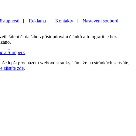
řístupnosti
|
Reklama
|
Kontakty
|
Nastavení souborů
etí, šíření či dalšího zpřístupňování článků a fotografií je bez
ázáno.
uc a Šumperk
aše lepší procházení webové stránky. Tím, že na stránkách setrváte,
e zjistíte zde
.