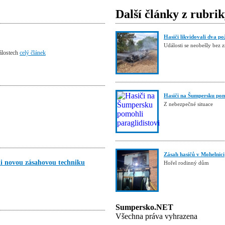
Další články z rubri
Hasiči likvidovali dva po
Události se neobešly bez z
álostech
celý článek
Hasiči na Šumpersku pomo
Z nebezpečné situace
Zásah hasičů v Mohelnici
ali novou zásahovou techniku
Hořel rodinný dům
Sumpersko.NET
Všechna práva vyhrazena