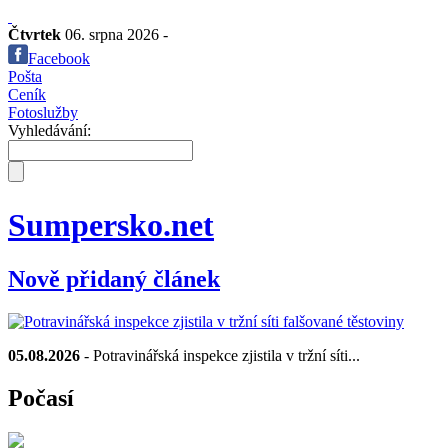
Čtvrtek
06. srpna 2026 -
Facebook
Pošta
Ceník
Fotoslužby
Vyhledávání:
Sumpersko.net
Nově přidaný článek
05.08.2026
- Potravinářská inspekce zjistila v tržní síti...
Počasí