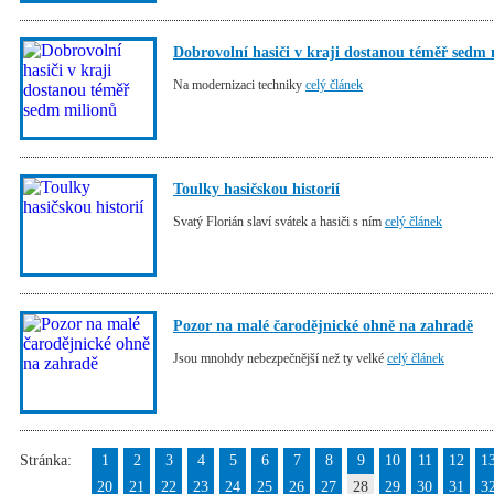
Dobrovolní hasiči v kraji dostanou téměř sedm 
Na modernizaci techniky
celý článek
Toulky hasičskou historií
Svatý Florián slaví svátek a hasiči s ním
celý článek
Pozor na malé čarodějnické ohně na zahradě
Jsou mnohdy nebezpečnější než ty velké
celý článek
Stránka:
1
2
3
4
5
6
7
8
9
10
11
12
1
20
21
22
23
24
25
26
27
28
29
30
31
3