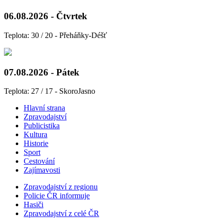
06.08.2026 - Čtvrtek
Teplota: 30 / 20 - Přeháňky-Déšť
07.08.2026 - Pátek
Teplota: 27 / 17 - SkoroJasno
Hlavní strana
Zpravodajství
Publicistika
Kultura
Historie
Sport
Cestování
Zajímavosti
Zpravodajství z regionu
Policie ČR informuje
Hasiči
Zpravodajství z celé ČR