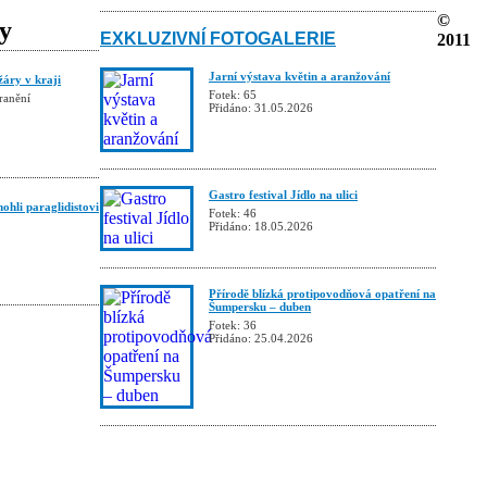
©
ky
EXKLUZIVNÍ FOTOGALERIE
2011
Jarní výstava květin a aranžování
žáry v kraji
Fotek: 65
ranění
Přidáno: 31.05.2026
Gastro festival Jídlo na ulici
hli paraglidistovi
Fotek: 46
Přidáno: 18.05.2026
Přírodě blízká protipovodňová opatření na
Šumpersku – duben
Fotek: 36
Přidáno: 25.04.2026