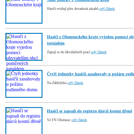
Hasiči evidují přes devadesát zásahů
celý článek
Hasiči z Olomouckého kraje vyjedou pomoci ob
tornádem
Zapojí se do likvidačních prací
celý článek
Čtyři jednotky hasičů zasahovaly u požáru ro
Na Zábřežsku
celý článek
Hasiči se zapsali do registru dárců kostní dřeně
Ve FN Olomouc
celý článek