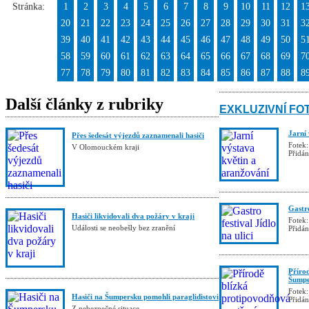
Stránka:
1
2
3
4
5
6
7
8
9
10
11
12
1
20
21
22
23
24
25
26
27
28
29
30
31
3
39
40
41
42
43
44
45
46
47
48
49
50
5
58
59
60
61
62
63
64
65
66
67
68
69
7
77
78
79
80
81
82
83
84
85
86
87
88
8
Další články z rubriky
EXKLUZIVNÍ FO
Jarní
Přes šedesát výjezdů zaznamenali hasiči
Fotek:
V Olomouckém kraji
Přidá
Gastro
Hasiči likvidovali dva požáry v kraji
Fotek:
Události se neobešly bez zranění
Přidá
Příro
Šumpe
Fotek:
Hasiči na Šumpersku pomohli paraglidistovi
Přidá
Z nebezpečné situace