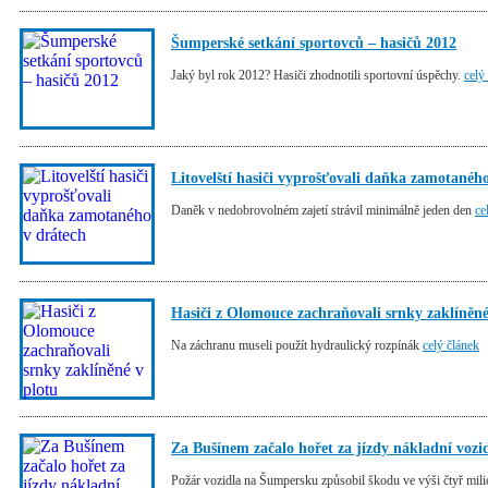
Šumperské setkání sportovců – hasičů 2012
Jaký byl rok 2012? Hasiči zhodnotili sportovní úspěchy.
celý
Litovelští hasiči vyprošťovali daňka zamotanéh
Daněk v nedobrovolném zajetí strávil minimálně jeden den
ce
Hasiči z Olomouce zachraňovali srnky zaklíněné
Na záchranu museli použít hydraulický rozpínák
celý článek
Za Bušínem začalo hořet za jízdy nákladní vozi
Požár vozidla na Šumpersku způsobil škodu ve výši čtyř mil