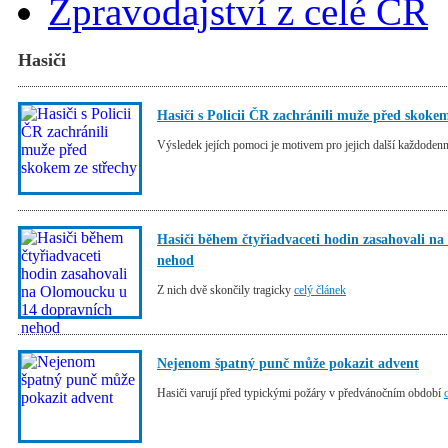
Zpravodajství z celé ČR
Hasiči
Hasiči s Policii ČR zachránili muže před skokem
Výsledek jejích pomoci je motivem pro jejich další každodenn
Hasiči během čtyřiadvaceti hodin zasahovali n
nehod
Z nich dvě skončily tragicky
celý článek
Nejenom špatný punč může pokazit advent
Hasiči varují před typickými požáry v předvánočním období