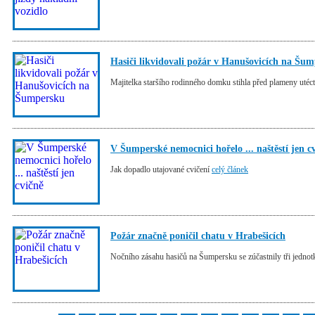
Hasiči likvidovali požár v Hanušovicích na Šu
Majitelka staršího rodinného domku stihla před plameny utéc
V Šumperské nemocnici hořelo ... naštěstí jen c
Jak dopadlo utajované cvičení
celý článek
Požár značně poničil chatu v Hrabešicích
Nočního zásahu hasičů na Šumpersku se zúčastnily tři jedno