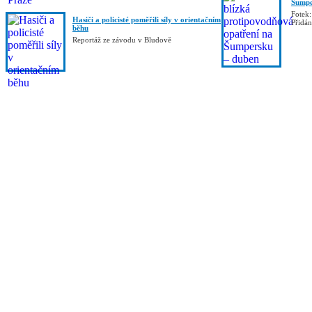
Šumpe
Fotek:
Hasiči a policisté poměřili síly v orientačním
Přidá
běhu
Reportáž ze závodu v Bludově