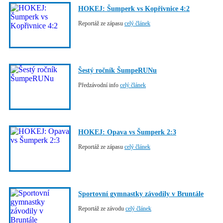
HOKEJ: Šumperk vs Kopřivnice 4:2
Reportáž ze zápasu
celý článek
Šestý ročník ŠumpeRUNu
Předzávodní info
celý článek
HOKEJ: Opava vs Šumperk 2:3
Reportáž ze zápasu
celý článek
Sportovní gymnastky závodily v Bruntále
Reportáž ze závodu
celý článek