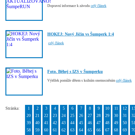
Dopravní informace k závodu
celý článek
HOKEJ: Nový Jičín vs Šumperk 1:4
celý článek
Foto. Běhej s IZS v Šumperku
Výtěžek pomůže dětem s kožním onemocněním
celý článek
Stránka:
1
2
3
4
5
6
7
8
9
10
11
12
1
20
21
22
23
24
25
26
27
28
29
30
31
3
39
40
41
42
43
44
45
46
47
48
49
50
5
58
59
60
61
62
63
64
65
66
67
68
69
7