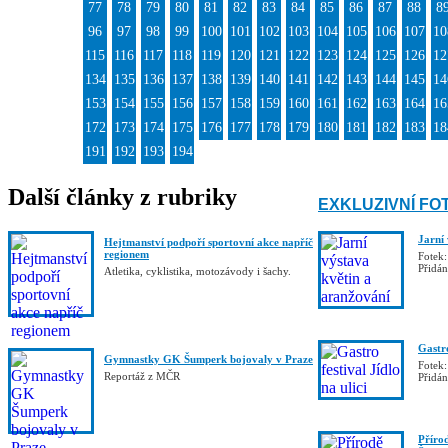
77
78
79
80
81
82
83
84
85
86
87
88
8
96
97
98
99
100
101
102
103
104
105
106
107
10
115
116
117
118
119
120
121
122
123
124
125
126
12
134
135
136
137
138
139
140
141
142
143
144
145
14
153
154
155
156
157
158
159
160
161
162
163
164
16
172
173
174
175
176
177
178
179
180
181
182
183
18
191
192
193
194
Další články z rubriky
EXKLUZIVNÍ FO
Jarní
Hejtmanství podpoří sportovní akce napříč
regionem
Fotek:
Přidá
Atletika, cyklistika, motozávody i šachy.
Gastro
Gymnastky GK Šumperk bojovaly v Praze
Fotek:
Reportáž z MČR
Přidá
Příro