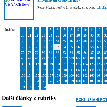
Znovuoživení CHANCE ligy?
Restart čekejme nejdříve 21. listopadu, zní ze svazu.
celý člán
Stránka:
1
2
3
4
5
6
7
8
9
10
11
12
1
20
21
22
23
24
25
26
27
28
29
30
31
3
39
40
41
42
43
44
45
46
47
48
49
50
5
58
59
60
61
62
63
64
65
66
67
68
69
7
77
78
79
80
81
82
83
84
85
86
87
88
8
96
97
98
99
100
101
102
103
104
105
106
107
10
115
116
117
118
119
120
121
122
123
124
125
126
12
134
135
136
137
138
139
140
141
142
143
144
145
14
153
154
155
156
157
158
159
160
161
162
163
164
16
172
173
174
175
176
177
178
179
180
181
182
183
18
191
192
193
194
Další články z rubriky
EXKLUZIVNÍ FO