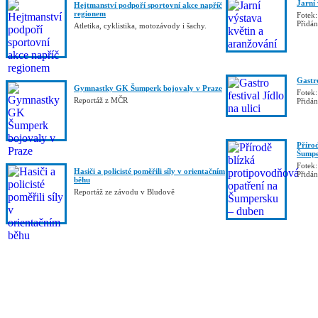
Jarní
Hejtmanství podpoří sportovní akce napříč
regionem
Fotek:
Přidá
Atletika, cyklistika, motozávody i šachy.
Gastro
Gymnastky GK Šumperk bojovaly v Praze
Fotek:
Reportáž z MČR
Přidá
Příro
Šumpe
Fotek:
Hasiči a policisté poměřili síly v orientačním
Přidá
běhu
Reportáž ze závodu v Bludově