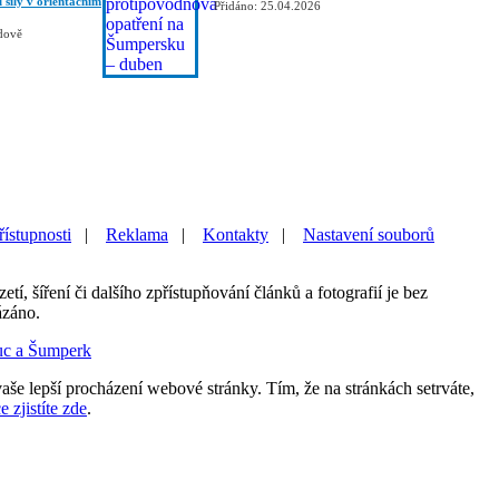
i síly v orientačním
Přidáno: 25.04.2026
dově
řístupnosti
|
Reklama
|
Kontakty
|
Nastavení souborů
etí, šíření či dalšího zpřístupňování článků a fotografií je bez
ázáno.
uc a Šumperk
aše lepší procházení webové stránky. Tím, že na stránkách setrváte,
e zjistíte zde
.