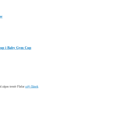
ay
Cup i Baby Gym Cup
tí zápas trenér Flašar
celý článek