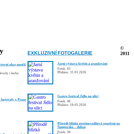
©
ky
EXKLUZIVNÍ FOTOGALERIE
2011
Jarní výstava květin a aranžování
rtovní akce napříč
Fotek: 65
Přidáno: 31.05.2026
závody i šachy.
Gastro festival Jídlo na ulici
bojovaly v Praze
Fotek: 46
Přidáno: 18.05.2026
Přírodě blízká protipovodňová opatření na
Šumpersku – duben
Fotek: 36