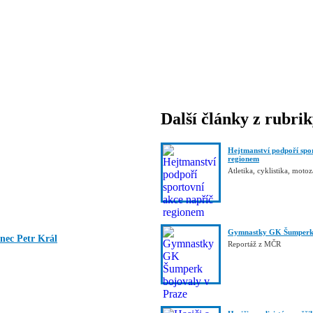
Další články z rubri
Hejtmanství podpoří spo
regionem
Atletika, cyklistika, moto
Gymnastky GK Šumperk 
nec Petr Král
Reportáž z MČR