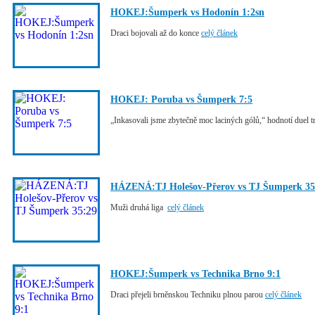
HOKEJ:Šumperk vs Hodonín 1:2sn
Draci bojovali až do konce
celý článek
HOKEJ: Poruba vs Šumperk 7:5
„Inkasovali jsme zbytečně moc laciných gólů,“ hodnotí duel t
HÁZENÁ:TJ Holešov-Přerov vs TJ Šumperk 35
Muži druhá liga
celý článek
HOKEJ:Šumperk vs Technika Brno 9:1
Draci přejeli brněnskou Techniku plnou parou
celý článek