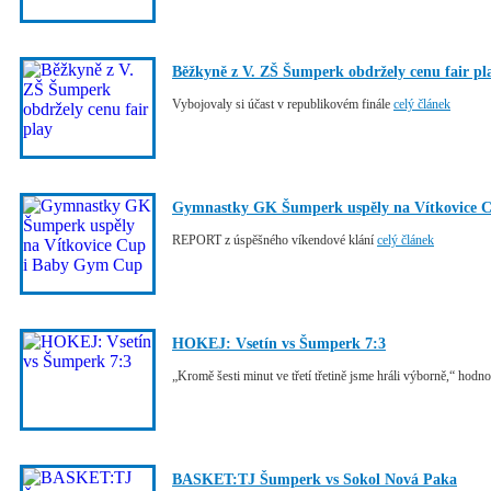
Běžkyně z V. ZŠ Šumperk obdržely cenu fair pl
Vybojovaly si účast v republikovém finále
celý článek
Gymnastky GK Šumperk uspěly na Vítkovice 
REPORT z úspěšného víkendové klání
celý článek
HOKEJ: Vsetín vs Šumperk 7:3
„Kromě šesti minut ve třetí třetině jsme hráli výborně,“ hodno
BASKET:TJ Šumperk vs Sokol Nová Paka