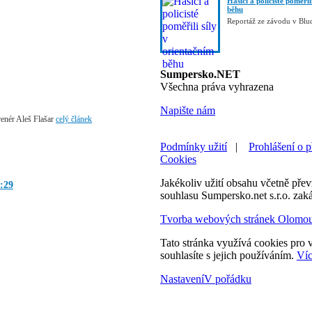
Hasiči a policisté poměřil
běhu
Reportáž ze závodu v Blu
Sumpersko.NET
Všechna práva vyhrazena
Napište nám
renér Aleš Flašar
celý článek
Podmínky užití
|
Prohlášení o p
Cookies
Jakékoliv užití obsahu včetně převz
:29
souhlasu Sumpersko.net s.r.o. zak
Tvorba webových stránek Olomo
Tato stránka využívá cookies pro v
souhlasíte s jejich používáním.
Víc
Nastavení
V pořádku