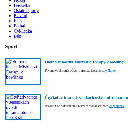
Hokej
Basketbal
Ostatní sporty
Plavání
Futsal
Fotbal
Cyklistika
Běh
Sport
Olomouc hostila Mistroství Evropy v bowlingu
Prvenství si odnáší Čech Jaroslav Lorenc
celý článek
Čtyřiadvacítku v Jeseníkách ovládl ultramarato
Prosadit se dokázal ale i běžec v manšestrákách
celý článek