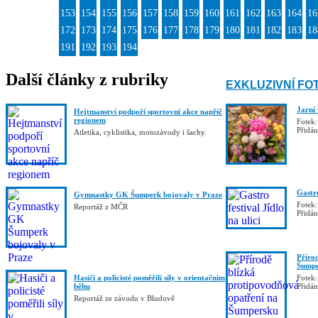
153
154
155
156
157
158
159
160
161
162
163
164
16
172
173
174
175
176
177
178
179
180
181
182
183
18
191
192
193
194
Další články z rubriky
EXKLUZIVNÍ FO
Jarní
Hejtmanství podpoří sportovní akce napříč
regionem
Fotek:
Přidá
Atletika, cyklistika, motozávody i šachy.
Gastro
Gymnastky GK Šumperk bojovaly v Praze
Fotek:
Reportáž z MČR
Přidá
Příro
Šumpe
Hasiči a policisté poměřili síly v orientačním
Fotek:
běhu
Přidá
Reportáž ze závodu v Bludově