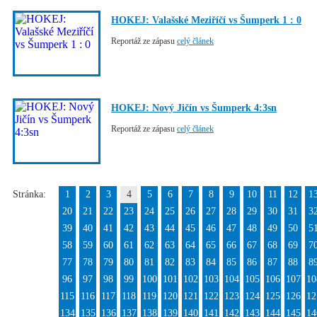
HOKEJ: Valašské Meziříčí vs Šumperk 1 : 0
Reportáž ze zápasu
celý článek
HOKEJ: Nový Jičín vs Šumperk 4:3sn
Reportáž ze zápasu
celý článek
Stránka:
1
2
3
4
5
6
7
8
9
10
11
12
1
20
21
22
23
24
25
26
27
28
29
30
31
3
39
40
41
42
43
44
45
46
47
48
49
50
5
58
59
60
61
62
63
64
65
66
67
68
69
7
77
78
79
80
81
82
83
84
85
86
87
88
8
96
97
98
99
100
101
102
103
104
105
106
107
10
115
116
117
118
119
120
121
122
123
124
125
126
12
134
135
136
137
138
139
140
141
142
143
144
145
14