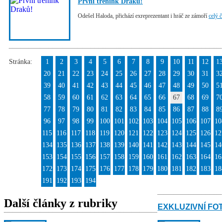
První trénink Draků!
Odešel Haloda, přichází exreprezentant i hráč ze zámoří
celý 
Stránka:
1
2
3
4
5
6
7
8
9
10
11
12
1
20
21
22
23
24
25
26
27
28
29
30
31
3
39
40
41
42
43
44
45
46
47
48
49
50
5
58
59
60
61
62
63
64
65
66
67
68
69
7
77
78
79
80
81
82
83
84
85
86
87
88
8
96
97
98
99
100
101
102
103
104
105
106
107
10
115
116
117
118
119
120
121
122
123
124
125
126
12
134
135
136
137
138
139
140
141
142
143
144
145
14
153
154
155
156
157
158
159
160
161
162
163
164
16
172
173
174
175
176
177
178
179
180
181
182
183
18
191
192
193
194
Další články z rubriky
EXKLUZIVNÍ FO