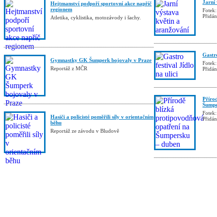
Jarní
Hejtmanství podpoří sportovní akce napříč
regionem
Fotek:
Přidá
Atletika, cyklistika, motozávody i šachy.
Gastro
Gymnastky GK Šumperk bojovaly v Praze
Fotek:
Reportáž z MČR
Přidá
Příro
Šumpe
Fotek:
Hasiči a policisté poměřili síly v orientačním
Přidá
běhu
Reportáž ze závodu v Bludově