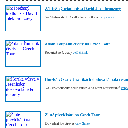
Zábřežský triatlonista David Jílek bronzový
Na Mistrovství ĆR v dlouhém triatlonu.
celý článek
Adam Ťoupalík čtvrtý na Czech Tour
Reportáž ze 4. etapy
celý článek
Horská výzva v Jeseníkách doslova lámala reko
Na Červenohorské sedlo zamířilo na sedm set účastníků
celý 
Žluté převlékání na Czech Tour
Do vedení jde Groves
celý článek