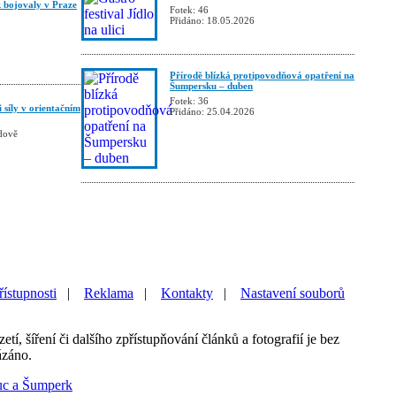
bojovaly v Praze
Fotek: 46
Přidáno: 18.05.2026
Přírodě blízká protipovodňová opatření na
Šumpersku – duben
Fotek: 36
i síly v orientačním
Přidáno: 25.04.2026
dově
řístupnosti
|
Reklama
|
Kontakty
|
Nastavení souborů
etí, šíření či dalšího zpřístupňování článků a fotografií je bez
ázáno.
uc a Šumperk