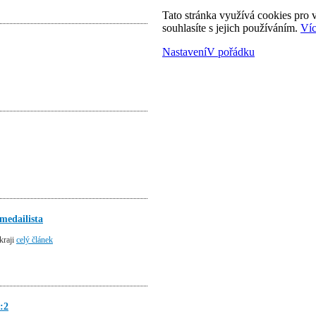
Tato stránka využívá cookies pro v
souhlasíte s jejich používáním.
Víc
Nastavení
V pořádku
medailista
kraji
celý článek
:2