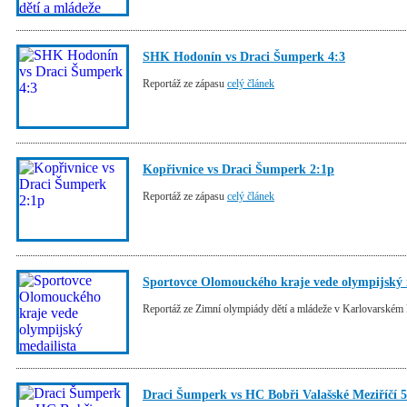
SHK Hodonín vs Draci Šumperk 4:3
Reportáž ze zápasu
celý článek
Kopřivnice vs Draci Šumperk 2:1p
Reportáž ze zápasu
celý článek
Sportovce Olomouckého kraje vede olympijský 
Reportáž ze Zimní olympiády dětí a mládeže v Karlovarském 
Draci Šumperk vs HC Bobři Valašské Meziříčí 5