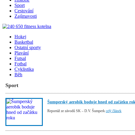
Sport
Cestování
Zajímavosti
Hokej
Basketbal
Ostatní sporty
Plavání
Futsal
Fotbal
Cyklistika
Běh
Sport
Šumperský aerobik boduje hned od začátku ro
Reportáž ze závodů SK – D.V. Šumperk
celý článek