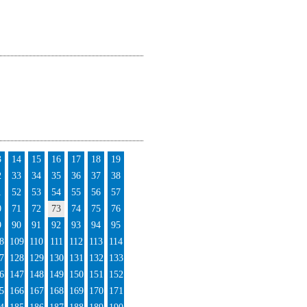
3
14
15
16
17
18
19
2
33
34
35
36
37
38
1
52
53
54
55
56
57
0
71
72
73
74
75
76
9
90
91
92
93
94
95
8
109
110
111
112
113
114
7
128
129
130
131
132
133
6
147
148
149
150
151
152
5
166
167
168
169
170
171