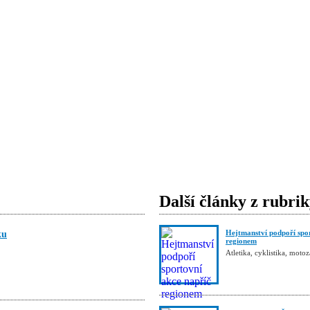
Další články z rubri
Hejtmanství podpoří spo
ku
regionem
Atletika, cyklistika, moto