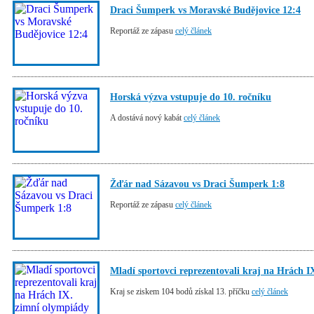
Draci Šumperk vs Moravské Budějovice 12:4
Reportáž ze zápasu
celý článek
Horská výzva vstupuje do 10. ročníku
A dostává nový kabát
celý článek
Žďár nad Sázavou vs Draci Šumperk 1:8
Reportáž ze zápasu
celý článek
Mladí sportovci reprezentovali kraj na Hrách I
Kraj se ziskem 104 bodů získal 13. příčku
celý článek