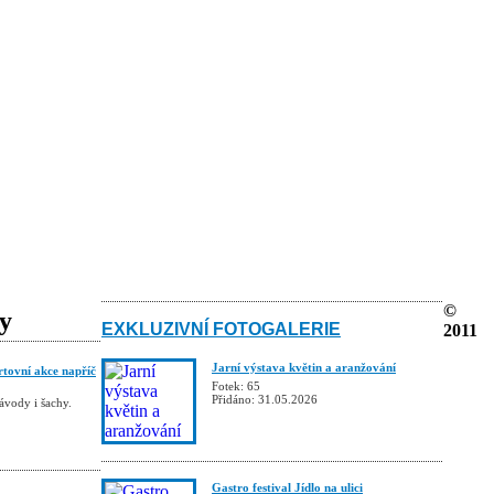
©
ky
EXKLUZIVNÍ FOTOGALERIE
2011
Jarní výstava květin a aranžování
rtovní akce napříč
Fotek: 65
Přidáno: 31.05.2026
závody i šachy.
Gastro festival Jídlo na ulici