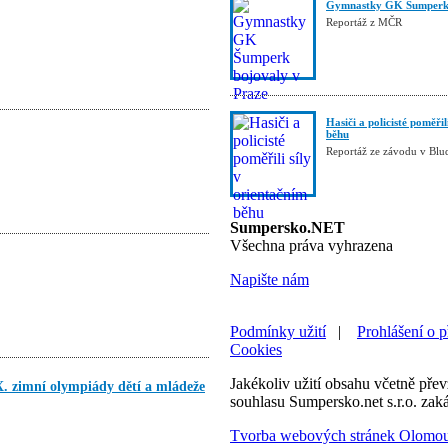
Gymnastky GK Šumperk 
Reportáž z MČR
Hasiči a policisté poměřil
běhu
Reportáž ze závodu v Blu
Sumpersko.NET
Všechna práva vyhrazena
Napište nám
Podmínky užití
|
Prohlášení o p
Cookies
Jakékoliv užití obsahu včetně převz
X. zimní olympiády dětí a mládeže
souhlasu Sumpersko.net s.r.o. zak
Tvorba webových stránek Olomo