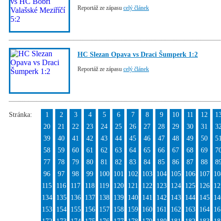
Reportáž ze zápasu
celý článek
HC Slezan Opava vs Draci Šumperk 1:2
Reportáž ze zápasu
celý článek
Stránka:
1
2
3
4
5
6
7
8
9
10
11
12
1
20
21
22
23
24
25
26
27
28
29
30
31
3
39
40
41
42
43
44
45
46
47
48
49
50
5
58
59
60
61
62
63
64
65
66
67
68
69
7
77
78
79
80
81
82
83
84
85
86
87
88
8
96
97
98
99
100
101
102
103
104
105
106
107
10
115
116
117
118
119
120
121
122
123
124
125
126
12
134
135
136
137
138
139
140
141
142
143
144
145
14
153
154
155
156
157
158
159
160
161
162
163
164
16