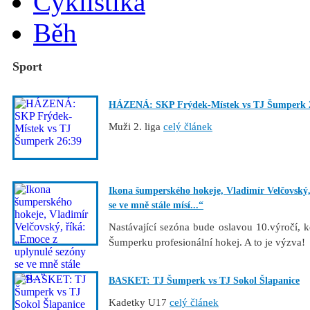
Cyklistika
Běh
Sport
HÁZENÁ: SKP Frýdek-Místek vs TJ Šumperk 
Muži 2. liga
celý článek
Ikona šumperského hokeje, Vladimír Velčovský,
se ve mně stále mísí...“
Nastávající sezóna bude oslavou 10.výročí
Šumperku profesionální hokej. A to je výzva
BASKET: TJ Šumperk vs TJ Sokol Šlapanice
Kadetky U17
celý článek