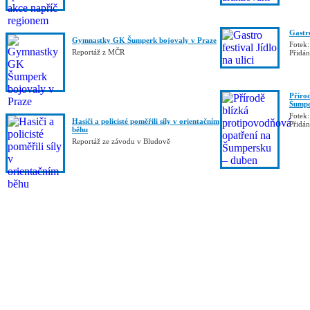
Gastro
Gymnastky GK Šumperk bojovaly v Praze
Fotek:
Reportáž z MČR
Přidá
Příro
Šumpe
Fotek:
Hasiči a policisté poměřili síly v orientačním
Přidá
běhu
Reportáž ze závodu v Bludově