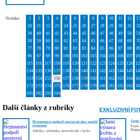
Stránka:
1
2
3
4
5
6
7
8
9
10
11
12
1
20
21
22
23
24
25
26
27
28
29
30
31
3
39
40
41
42
43
44
45
46
47
48
49
50
5
58
59
60
61
62
63
64
65
66
67
68
69
7
77
78
79
80
81
82
83
84
85
86
87
88
8
96
97
98
99
100
101
102
103
104
105
106
107
10
115
116
117
118
119
120
121
122
123
124
125
126
12
134
135
136
137
138
139
140
141
142
143
144
145
14
153
154
155
156
157
158
159
160
161
162
163
164
16
172
173
174
175
176
177
178
179
180
181
182
183
18
191
192
193
194
Další články z rubriky
EXKLUZIVNÍ FO
Jarní
Hejtmanství podpoří sportovní akce napříč
regionem
Fotek:
Přidá
Atletika, cyklistika, motozávody i šachy.