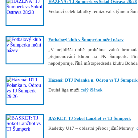
HÁZENÁ: TJ Šumperk vs Sokol Ostrava 28:28
Vedoucí celek tabulky remizoval s týmem Š
Fotbalový klub v Šumperku mění název
„V nejbližší době proběhne valná hromada
přejmenování klubu na FK Šumperk. Fir
nepodporuje, říká místopředseda klubu Bohd
Házená: DTJ Polanka n. Odrou vs TJ Šumperk
Druhá liga muži
celý článek
BASKET: TJ Sokol Lanžhot vs TJ Šumperk
Kadetky U17 – oblastní přebor jižní Moravy