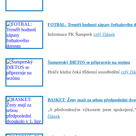
FOTBAL: Trenéři hodnotí zápasy fotbalového d
Informace FK Šumperk
celý článek
Šumperský DIETOS se připravuje na sezónu
Hráče klubu čeká třídenní soustředění
celý čl
BASKET: Ženy mají za sebou předposlední dvouk
„S předvedeným výkonem jsem spokojený,
článek