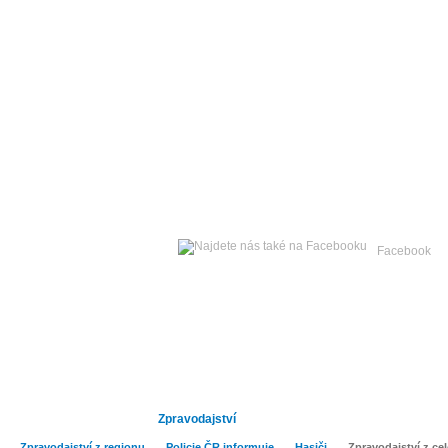
Neděle
09. srpna 2026 -
Facebook
Hlavní strana
Publicistika
Kult
Zpravodajství
Zpravodajství z regionu
Policie ČR informuje
Hasiči
Zpravodajství z ce