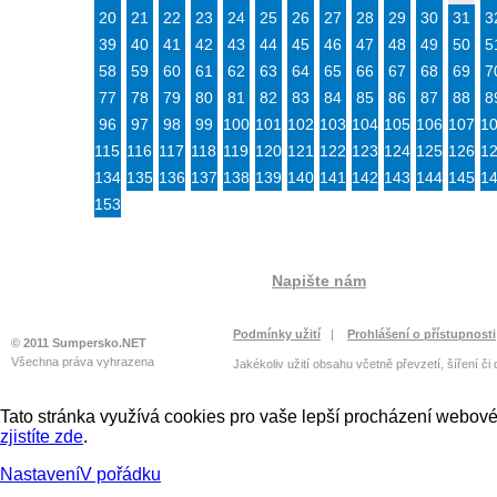
20
21
22
23
24
25
26
27
28
29
30
31
3
39
40
41
42
43
44
45
46
47
48
49
50
5
58
59
60
61
62
63
64
65
66
67
68
69
7
77
78
79
80
81
82
83
84
85
86
87
88
8
96
97
98
99
100
101
102
103
104
105
106
107
1
115
116
117
118
119
120
121
122
123
124
125
126
1
134
135
136
137
138
139
140
141
142
143
144
145
1
153
Napište nám
Podmínky užití
|
Prohlášení o přístupnosti
© 2011 Sumpersko.NET
Všechna práva vyhrazena
Jakékoliv užití obsahu včetně převzetí, šíření či
Tato stránka využívá cookies pro vaše lepší procházení webové 
zjistíte zde
.
Nastavení
V pořádku