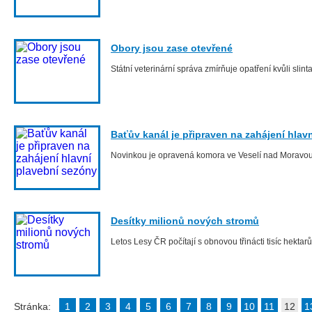
Obory jsou zase otevřené
Státní veterinární správa zmírňuje opatření kvůli slin
Baťův kanál je připraven na zahájení hlav
Novinkou je opravená komora ve Veselí nad Moravo
Desítky milionů nových stromů
Letos Lesy ČR počítají s obnovou třinácti tisíc hektar
Stránka:
1
2
3
4
5
6
7
8
9
10
11
12
1