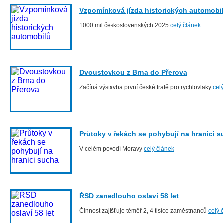
Vzpomínková jízda historických automobi
1000 mil československých 2025
celý článek
Dvoustovkou z Brna do Přerova
Začíná výstavba první české tratě pro rychlovlaky
cel
Průtoky v řekách se pohybují na hranici 
V celém povodí Moravy
celý článek
ŘSD zanedlouho oslaví 58 let
Činnost zajišťuje téměř 2, 4 tisíce zaměstnanců
celý 