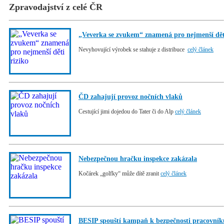
Zpravodajství z celé ČR
„Veverka se zvukem“ znamená pro nejmenší děti
Nevyhovující výrobek se stahuje z distribuce
celý článek
ČD zahajují provoz nočních vlaků
Cestující jimi dojedou do Tater či do Alp
celý článek
Nebezpečnou hračku inspekce zakázala
Kočárek „golfky“ může dítě zranit
celý článek
BESIP spouští kampaň k bezpečnosti pracovníků