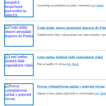
Upozorňuje na prázdninovou jízdu v omezeních
celý článek
České dráhy obnoví mezistátní dopravu do Pol
Tradiční noční vlaky s ubytovacími vozy zatím nebudou v p
Letní změna jízdních řádů regionálních vlaků
Platí od neděle 14. června
celý článek
Provoz cyklopůjčoven začíná v polovině června
Zájemci si letos můžou půjčit kolo ve všech krajích
celý článe