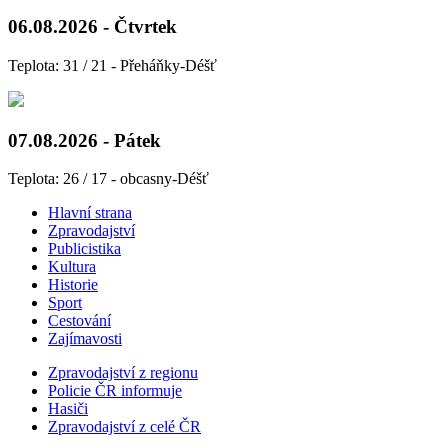
06.08.2026 - Čtvrtek
Teplota: 31 / 21 - Přeháňky-Déšť
07.08.2026 - Pátek
Teplota: 26 / 17 - obcasny-Déšť
Hlavní strana
Zpravodajství
Publicistika
Kultura
Historie
Sport
Cestování
Zajímavosti
Zpravodajství z regionu
Policie ČR informuje
Hasiči
Zpravodajství z celé ČR