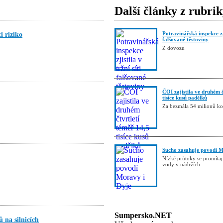
Další články z rubri
Potravinářská inspekce zji
 riziko
falšované těstoviny
Z dovozu
ČOI zajistila ve druhém č
tisíce kusů padělků
Za bezmála 54 milionů k
Sucho zasahuje povodí M
Nízké průtoky se promítaj
vody v nádržích
Sumpersko.NET
 na silnicích