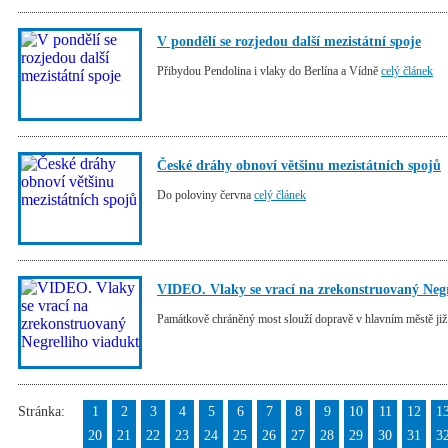
V pondělí se rozjedou další mezistátní spoje
Přibydou Pendolina i vlaky do Berlína a Vídně
celý článek
České dráhy obnoví většinu mezistátních spojů
Do poloviny června
celý článek
VIDEO. Vlaky se vrací na zrekonstruovaný Negr
Památkově chráněný most slouží dopravě v hlavním městě ji
Stránka:
1
2
3
4
5
6
7
8
9
10
11
12
1
20
21
22
23
24
25
26
27
28
29
30
31
3