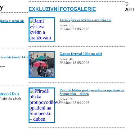
©
ky
EXKLUZIVNÍ FOTOGALERIE
2011
Jarní výstava květin a aranžování
stila v tržní síti
Fotek: 65
Přidáno: 31.05.2026
Gastro festival Jídlo na ulici
tvrtletí téměř 14,5
Fotek: 46
Přidáno: 18.05.2026
orun
Přírodě blízká protipovodňová opatření na
oravy i Dyje
Šumpersku – duben
í také do zásob
Fotek: 36
Přidáno: 25.04.2026