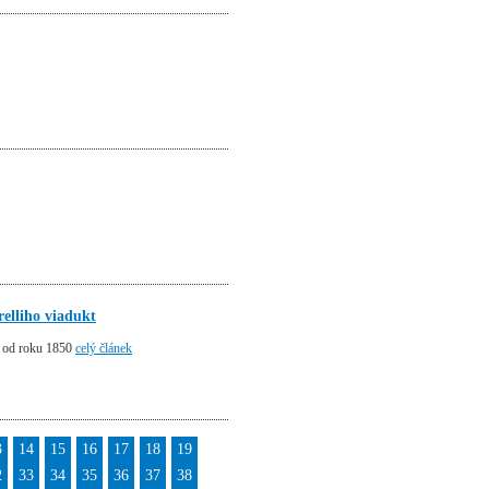
elliho viadukt
ž od roku 1850
celý článek
3
14
15
16
17
18
19
2
33
34
35
36
37
38