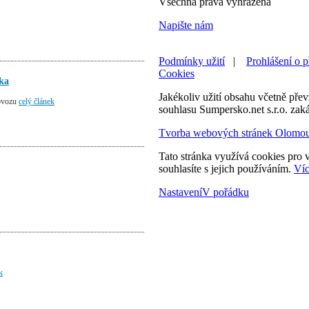
Všechna práva vyhrazena
Napište nám
Podmínky užití
|
Prohlášení o p
Cookies
ska
Jakékoliv užití obsahu včetně převz
rovozu
celý článek
souhlasu Sumpersko.net s.r.o. zak
Tvorba webových stránek Olomo
Tato stránka využívá cookies pro v
souhlasíte s jejich používáním.
Víc
Nastavení
V pořádku
k