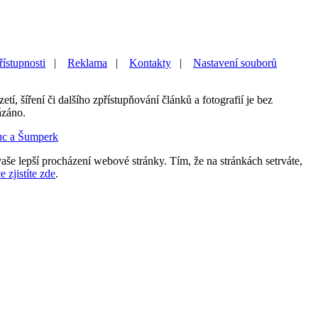
řístupnosti
|
Reklama
|
Kontakty
|
Nastavení souborů
etí, šíření či dalšího zpřístupňování článků a fotografií je bez
ázáno.
uc a Šumperk
aše lepší procházení webové stránky. Tím, že na stránkách setrváte,
e zjistíte zde
.