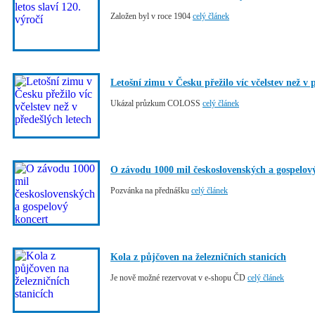
Založen byl v roce 1904
celý článek
Letošní zimu v Česku přežilo víc včelstev než v 
Ukázal průzkum COLOSS
celý článek
O závodu 1000 mil československých a gospelov
Pozvánka na přednášku
celý článek
Kola z půjčoven na železničních stanicích
Je nově možné rezervovat v e-shopu ČD
celý článek