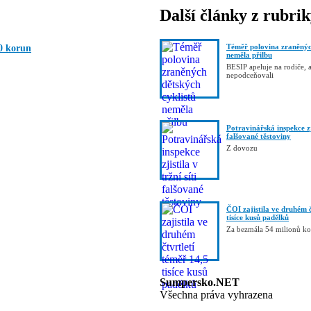
Další články z rubri
Téměř polovina zraněnýc
0 korun
neměla přilbu
BESIP apeluje na rodiče, 
nepodceňovali
Potravinářská inspekce zji
falšované těstoviny
Z dovozu
ČOI zajistila ve druhém č
tisíce kusů padělků
Za bezmála 54 milionů k
Sumpersko.NET
Všechna práva vyhrazena