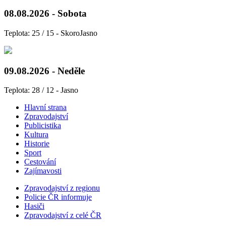
08.08.2026 - Sobota
Teplota: 25 / 15 - SkoroJasno
09.08.2026 - Neděle
Teplota: 28 / 12 - Jasno
Hlavní strana
Zpravodajství
Publicistika
Kultura
Historie
Sport
Cestování
Zajímavosti
Zpravodajství z regionu
Policie ČR informuje
Hasiči
Zpravodajství z celé ČR