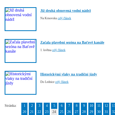
Již druhá obnovená vodní nádrž
Na Krnovsku
celý článek
Začala plavební sezóna na Baťově kanále
1. května
celý článek
Historickými vlaky na tradiční jízdy
Do Lednice
celý článek
Stránka:
1
2
3
4
5
6
7
8
9
10
11
12
1
20
21
22
23
24
25
26
27
28
29
30
31
3