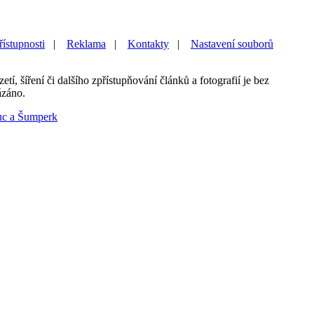
řístupnosti
|
Reklama
|
Kontakty
|
Nastavení souborů
etí, šíření či dalšího zpřístupňování článků a fotografií je bez
ázáno.
uc a Šumperk