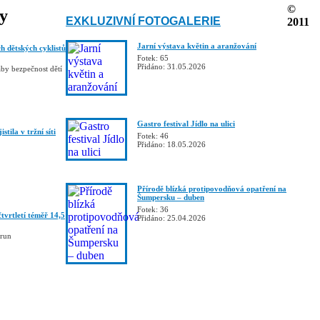
©
ky
EXKLUZIVNÍ FOTOGALERIE
2011
Jarní výstava květin a aranžování
h dětských cyklistů
Fotek: 65
Přidáno: 31.05.2026
aby bezpečnost dětí
Gastro festival Jídlo na ulici
stila v tržní síti
Fotek: 46
Přidáno: 18.05.2026
Přírodě blízká protipovodňová opatření na
Šumpersku – duben
Fotek: 36
tvrtletí téměř 14,5
Přidáno: 25.04.2026
orun