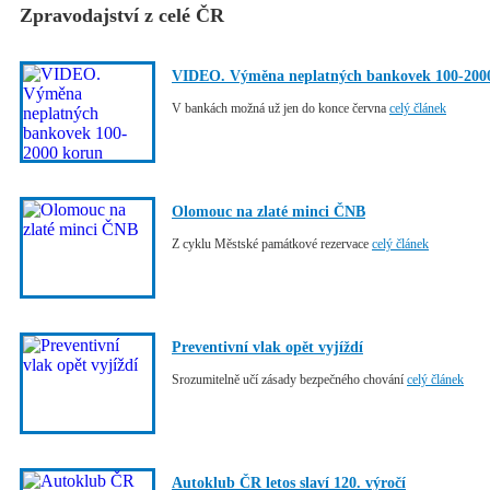
Zpravodajství z celé ČR
VIDEO. Výměna neplatných bankovek 100-200
V bankách možná už jen do konce června
celý článek
Olomouc na zlaté minci ČNB
Z cyklu Městské památkové rezervace
celý článek
Preventivní vlak opět vyjíždí
Srozumitelně učí zásady bezpečného chování
celý článek
Autoklub ČR letos slaví 120. výročí