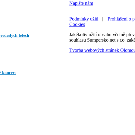
Napište nám
Podmínky užití
|
Prohlášení o p
Cookies
Jakékoliv užití obsahu včetně převz
předešlých letech
souhlasu Sumpersko.net s.r.o. zak
Tvorba webových stránek Olomo
ý koncert