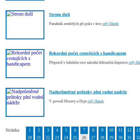
Strom duší
Památník zemřelých při práci v lese
celý článek
Rekordní počet cestujících s handicapem
Přepravil v loňském roce národní železniční dopravce
celý čl
Nadprůměrné průtoky plní vodní nádrže
V povodí Moravy a Dyje
celý článek
Stránka:
1
2
3
4
5
6
7
8
9
10
11
12
1
20
21
22
23
24
25
26
27
28
29
30
31
3