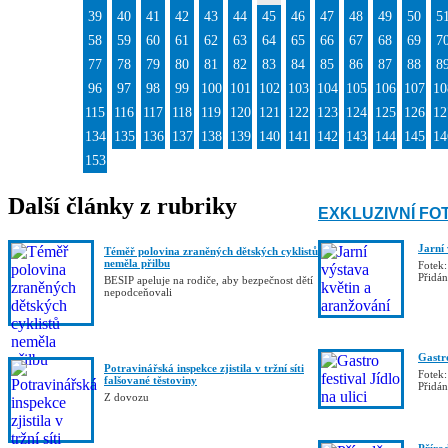
39
40
41
42
43
44
45
46
47
48
49
50
5
58
59
60
61
62
63
64
65
66
67
68
69
7
77
78
79
80
81
82
83
84
85
86
87
88
8
96
97
98
99
100
101
102
103
104
105
106
107
10
115
116
117
118
119
120
121
122
123
124
125
126
12
134
135
136
137
138
139
140
141
142
143
144
145
14
153
Další články z rubriky
EXKLUZIVNÍ FO
Jarní
Téměř polovina zraněných dětských cyklistů
neměla přilbu
Fotek:
Přidá
BESIP apeluje na rodiče, aby bezpečnost dětí
nepodceňovali
Gastro
Potravinářská inspekce zjistila v tržní síti
Fotek:
falšované těstoviny
Přidá
Z dovozu