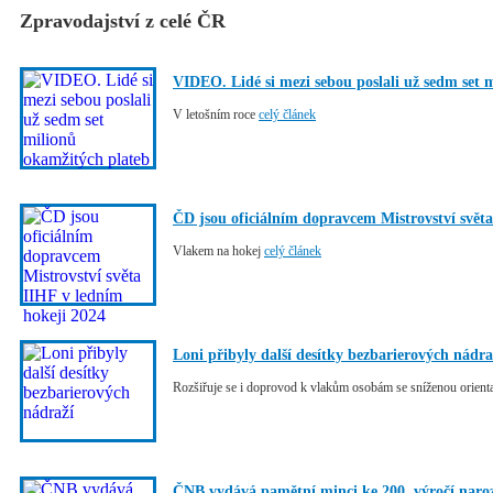
Zpravodajství z celé ČR
VIDEO. Lidé si mezi sebou poslali už sedm set 
V letošním roce
celý článek
ČD jsou oficiálním dopravcem Mistrovství světa
Vlakem na hokej
celý článek
Loni přibyly další desítky bezbarierových nádra
Rozšiřuje se i doprovod k vlakům osobám se sníženou orient
ČNB vydává pamětní minci ke 200. výročí naro