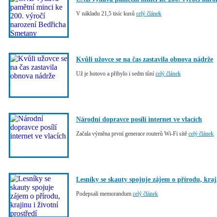
V nákladu 21,5 tisíc kusů
celý článek
Kvůli užovce se na čas zastavila obnova nádrže
Už je hotovo a přibylo i sedm tůní
celý článek
Národní dopravce posílí internet ve vlacích
Začala výměna první generace routerů Wi-Fi sítě
celý článek
Lesníky se skauty spojuje zájem o přírodu, kraji
Podepsali memorandum
celý článek