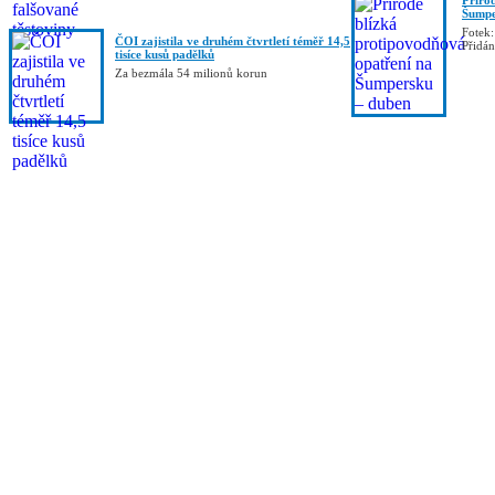
Příro
Šumpe
Fotek:
ČOI zajistila ve druhém čtvrtletí téměř 14,5
Přidá
tisíce kusů padělků
Za bezmála 54 milionů korun