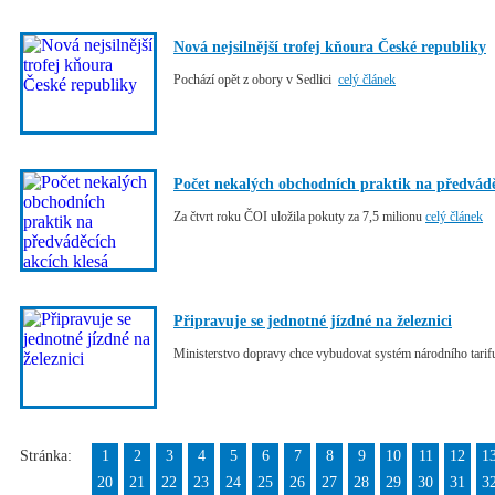
Nová nejsilnější trofej kňoura České republiky
Pochází opět z obory v Sedlici
celý článek
Počet nekalých obchodních praktik na předvádě
Za čtvrt roku ČOI uložila pokuty za 7,5 milionu
celý článek
Připravuje se jednotné jízdné na železnici
Ministerstvo dopravy chce vybudovat systém národního tari
Stránka:
1
2
3
4
5
6
7
8
9
10
11
12
1
20
21
22
23
24
25
26
27
28
29
30
31
3