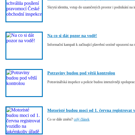
Skrytá identita, vstup do uzamčených prostor i podnikání na 
Na co si dát pozor na vodě!
Informační kampaň k začínající plavební sezóně upozorní na n
Potraviny budou pod větší kontrolou
Potravinářská inspekce a policie budou intenzívněji spolupra
Motoristé budou moci od 1. června registrovat 
Co se dále změní?
celý článek