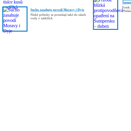
Šumpe
Fotek:
Sucho zasahuje povodí Moravy i Dyje
Přidá
Nízké průtoky se promítají také do zásob
vody v nádržích