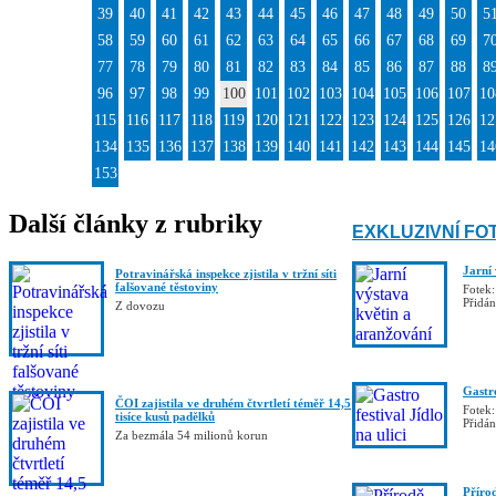
39
40
41
42
43
44
45
46
47
48
49
50
5
58
59
60
61
62
63
64
65
66
67
68
69
7
77
78
79
80
81
82
83
84
85
86
87
88
8
96
97
98
99
100
101
102
103
104
105
106
107
10
115
116
117
118
119
120
121
122
123
124
125
126
12
134
135
136
137
138
139
140
141
142
143
144
145
14
153
Další články z rubriky
EXKLUZIVNÍ FO
Jarní
Potravinářská inspekce zjistila v tržní síti
falšované těstoviny
Fotek:
Přidá
Z dovozu
Gastro
ČOI zajistila ve druhém čtvrtletí téměř 14,5
Fotek:
tisíce kusů padělků
Přidá
Za bezmála 54 milionů korun
Příro