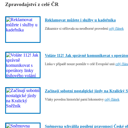
Zpravodajství z celé ČR
Reklamovat můžete i služby u kadeřníka
Zákaznice si stěžovala na neodborné provedení
celý článek
Voláte 112! Jak správně komunikovat s operátor
Linka v případě nouze pomůže v celé Evropské unii
celý člán
Začínají sobotní nostalgické jízdy na Kralický 
Vlaky povedou historické parní lokomotivy
celý článek
Sněmovna schválila posílení pravomocí České o