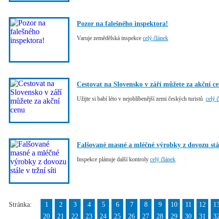
Pozor na falešného inspektora!
Varuje zemědělská inspekce
celý článek
Cestovat na Slovensko v září můžete za akční c
Užijte si babí léto v nejoblíbenější zemi českých turistů
celý 
Falšované masné a mléčné výrobky z dovozu stále
Inspekce plánuje další kontroly
celý článek
Stránka:
1
2
3
4
5
6
7
8
9
10
11
12
1
20
21
22
23
24
25
26
27
28
29
30
31
3