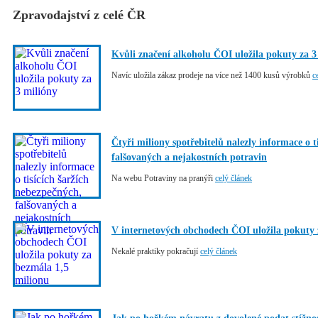
Zpravodajství z celé ČR
Kvůli značení alkoholu ČOI uložila pokuty za 3
Navíc uložila zákaz prodeje na více než 1400 kusů výrobků
c
Čtyři miliony spotřebitelů nalezly informace o t
falšovaných a nejakostních potravin
Na webu Potraviny na pranýři
celý článek
V internetových obchodech ČOI uložila pokuty 
Nekalé praktiky pokračují
celý článek