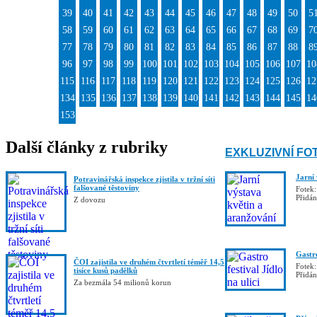
39
40
41
42
43
44
45
46
47
48
49
50
5
58
59
60
61
62
63
64
65
66
67
68
69
7
77
78
79
80
81
82
83
84
85
86
87
88
8
96
97
98
99
100
101
102
103
104
105
106
107
10
115
116
117
118
119
120
121
122
123
124
125
126
12
134
135
136
137
138
139
140
141
142
143
144
145
14
153
Další články z rubriky
EXKLUZIVNÍ FO
Jarní
Potravinářská inspekce zjistila v tržní síti
falšované těstoviny
Fotek:
Přidá
Z dovozu
Gastro
ČOI zajistila ve druhém čtvrtletí téměř 14,5
Fotek:
tisíce kusů padělků
Přidá
Za bezmála 54 milionů korun