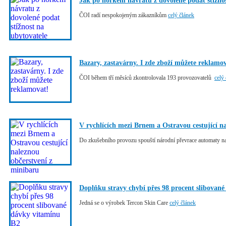
Jak po hořkém návratu z dovolené podat stížnos
ČOI radí nespokojeným zákazníkům
celý článek
Bazary, zastavárny. I zde zboží můžete reklamo
ČOI během tří měsíců zkontrolovala 193 provozovatelů
celý
V rychlících mezi Brnem a Ostravou cestující n
Do zkušebního provozu spouští národní převrace automaty na j
Doplňku stravy chybí přes 98 procent slibovan
Jedná se o výrobek Tercon Skin Care
celý článek