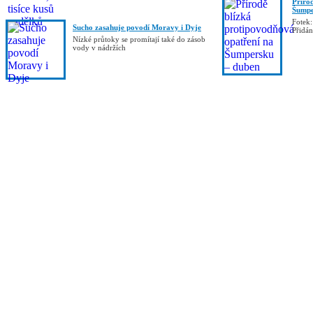
Příro
Šumpe
Fotek:
Sucho zasahuje povodí Moravy i Dyje
Přidá
Nízké průtoky se promítají také do zásob
vody v nádržích