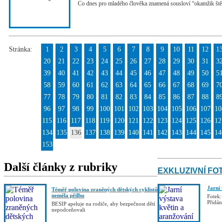
Co dnes pro mladého člověka znamená sousloví “okamžik ště
Stránka:
1
2
3
4
5
6
7
8
9
10
11
12
1
20
21
22
23
24
25
26
27
28
29
30
31
3
39
40
41
42
43
44
45
46
47
48
49
50
5
58
59
60
61
62
63
64
65
66
67
68
69
7
77
78
79
80
81
82
83
84
85
86
87
88
8
96
97
98
99
100
101
102
103
104
105
106
107
10
115
116
117
118
119
120
121
122
123
124
125
126
12
134
135
136
137
138
139
140
141
142
143
144
145
14
153
Další články z rubriky
EXKLUZIVNÍ FO
Jarní
Téměř polovina zraněných dětských cyklistů
neměla přilbu
Fotek:
Přidá
BESIP apeluje na rodiče, aby bezpečnost dětí
nepodceňovali