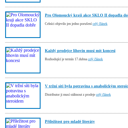
Pro Olomoucký kraji akce SKLO II dopadla do
Celníci objevilo jen jedno porušení
celý článek
Každý prodejce lihovin musí mít koncesi
Rozhodující je termín 17.dubna
celý článek
V tržní síti byla potravina s anabolickým stero
Distributor ji musí stáhnout z prodeje
celý článek
Příležitost pro mladé literáty