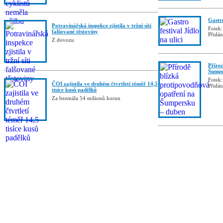
Gastro
Potravinářská inspekce zjistila v tržní síti
Fotek:
falšované těstoviny
Přidá
Z dovozu
Příro
Šumpe
Fotek:
ČOI zajistila ve druhém čtvrtletí téměř 14,5
Přidá
tisíce kusů padělků
Za bezmála 54 milionů korun