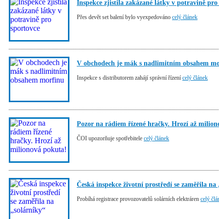
Inspekce zjistila zakázané látky v potravině pro
Přes devět set balení bylo vyexpedováno
celý článek
V obchodech je mák s nadlimitním obsahem mo
Inspekce s distributorem zahájí správní řízení
celý článek
Pozor na rádiem řízené hračky. Hrozí až milio
ČOI upozorňuje spotřebitele
celý článek
Česká inspekce životní prostředí se zaměřila na
Probíhá registrace provozovatelů solárních elektráren
celý člá