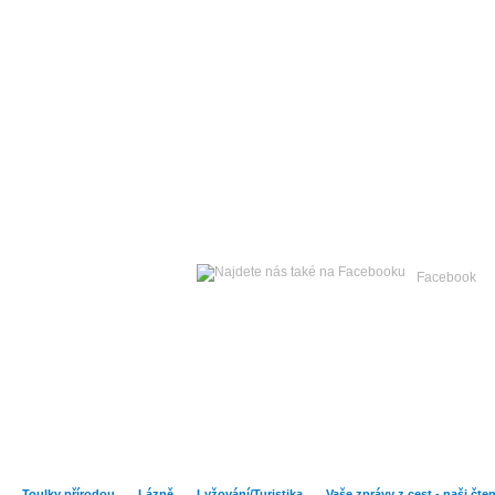
Neděle
09. srpna 2026 -
Facebook
Hlavní strana
Zpravodajství
Publicistika
Kult
Toulky přírodou
Lázně
Lyžování/Turistika
Vaše zprávy z cest - naši čte