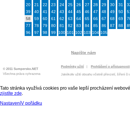
20
21
22
23
24
25
26
27
28
29
30
31
3
39
40
41
42
43
44
45
46
47
48
49
50
5
58
59
60
61
62
63
64
65
66
67
68
69
7
77
78
79
80
81
82
83
84
85
86
87
88
8
96
97
98
99
100
101
102
103
104
105
Napište nám
Podmínky užití
|
Prohlášení o přístupnosti
© 2011 Sumpersko.NET
Všechna práva vyhrazena
Jakékoliv užití obsahu včetně převzetí, šíření či
Tato stránka využívá cookies pro vaše lepší procházení webové 
zjistíte zde
.
Nastavení
V pořádku