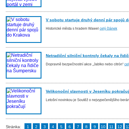
V sobotu startuje druhý denní pár spojů 
Historické města s hradem Wawel
celý článek
Netradiční silniční kontroly čekaly na řid
Dopravně bezpečnostní akce „Jablko nebo citrón“
ce
Velikonoční slavnosti v Jeseníku pokračuj
Letošní novinkou je Soutěž o nejvypečenějšího ber
Stránka:
1
2
3
4
5
6
7
8
9
10
11
12
1