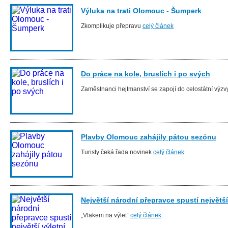
Výluka na trati Olomouc - Šumperk
Zkomplikuje přepravu
celý článek
Do práce na kole, bruslích i po svých
Zaměstnanci hejtmanství se zapojí do celostátní výz
Plavby Olomouc zahájily pátou sezónu
Turisty čeká řada novinek
celý článek
Největší národní přepravce spustí největší 
„Vlakem na výlet“
celý článek