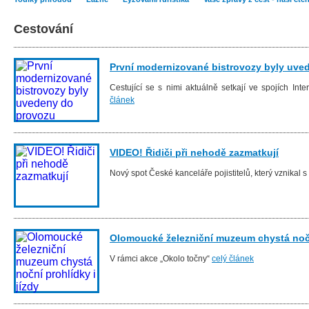
Cestování
První modernizované bistrovozy byly uve
Cestující se s nimi aktuálně setkají ve spojích In
článek
VIDEO! Řidiči při nehodě zazmatkují
Nový spot České kanceláře pojistitelů, který vznikal
Olomoucké železniční muzeum chystá noční
V rámci akce „Okolo točny“
celý článek