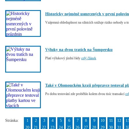
Historicky nejméně usmrcených v první polovi
Vzájemná ohleduplnost na silnicích snižuje riziko nehody a 
Výluky na dvou tratích na Šumpersku
Platí výlukový jízdní řády
celý článek
Také v Olomouckém kraji přepravce testoval pl
Po dobu testování zde proběhlo kolem dvou tisíc transakcí
ce
Stránka:
1
2
3
4
5
6
7
8
9
10
11
12
1
20
21
22
23
24
25
26
27
28
29
30
31
3