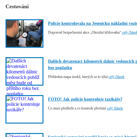
Cestování
Policie kontrolovala na Jesenicku nákladní vozi
Dopravně bezpečnostní akce „Okružní křižovatka“
celý článe
Dalších devatenáct kilometrů dálnic vedoucích 
bez poplatku
Přehledná mapa úseků, kterých se to týká
celý článek
FOTO! Jak policie kontroluje taxikáře?
Co musí předložit a co kontrole přechází
celý článek