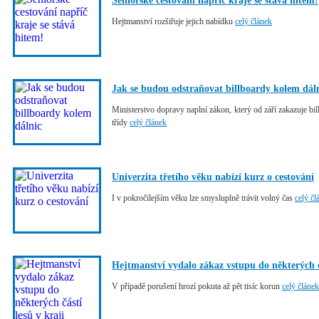
Seniorské cestování napříč kraje se stává hitem!
Hejtmanství rozšiřuje jejich nabídku
celý článek
Jak se budou odstraňovat billboardy kolem dál
Ministerstvo dopravy naplní zákon, který od září zakazuje bi
třídy
celý článek
Univerzita třetího věku nabízí kurz o cestování
I v pokročilejším věku lze smysluplně trávit volný čas
celý čl
Hejtmanství vydalo zákaz vstupu do některých čá
V případě porušení hrozí pokuta až pět tisíc korun
celý článek