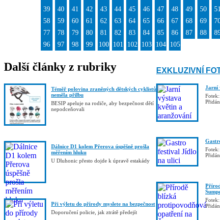
39
40
41
42
43
44
45
46
47
48
49
50
5
58
59
60
61
62
63
64
65
66
67
68
69
7
77
78
79
80
81
82
83
84
85
86
87
88
8
96
97
98
99
100
101
102
103
104
105
Další články z rubriky
EXKLUZIVNÍ FO
Jarní
Téměř polovina zraněných dětských cyklistů
neměla přilbu
Fotek:
Přidá
BESIP apeluje na rodiče, aby bezpečnost dětí
nepodceňovali
Gastro
Dálnice D1 kolem Přerova úspěšně prošla
Fotek:
měřením hluku
Přidá
U Dluhonic přesto dojde k úpravě estakády
Příro
Šumpe
Fotek:
Při výletu do přírody myslete na bezpečnost
Přidá
Doporučení policie, jak ztrátě předejít