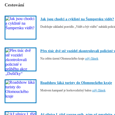
Cestování
Jak jsou chodci a cyklisté na Šumpersku vidět?
Dodržujte základní pravidlo „Vidět a být viděn“ nabádá polic
Přes tisíc dvě stě vozidel zkontrolovali policis
Na celém území Olomouckého kraje
celý článek
Roadshow láká turisty do Olomouckého kraje
Motivem kampaně je horkovzdušný balon
celý článek
Až silnice I. tříd zasype sníh, nám už nevolejte, 