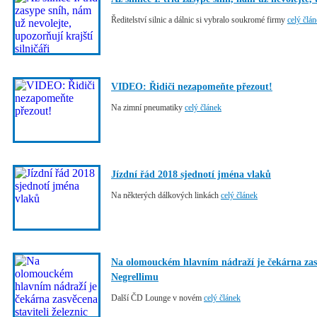
Ředitelství silnic a dálnic si vybralo soukromé firmy
celý člá
VIDEO: Řidiči nezapomeňte přezout!
Na zimní pneumatiky
celý článek
Jízdní řád 2018 sjednotí jména vlaků
Na některých dálkových linkách
celý článek
Na olomouckém hlavním nádraží je čekárna zasvěc
Negrellimu
Další ČD Lounge v novém
celý článek