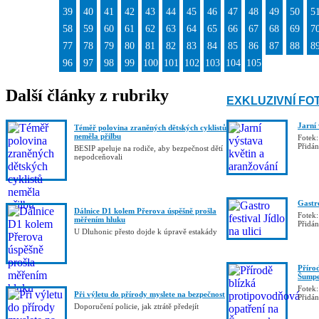
39
40
41
42
43
44
45
46
47
48
49
50
5
58
59
60
61
62
63
64
65
66
67
68
69
7
77
78
79
80
81
82
83
84
85
86
87
88
8
96
97
98
99
100
101
102
103
104
105
Další články z rubriky
EXKLUZIVNÍ FO
Jarní
Téměř polovina zraněných dětských cyklistů
neměla přilbu
Fotek:
Přidá
BESIP apeluje na rodiče, aby bezpečnost dětí
nepodceňovali
Gastro
Dálnice D1 kolem Přerova úspěšně prošla
Fotek:
měřením hluku
Přidá
U Dluhonic přesto dojde k úpravě estakády
Příro
Šumpe
Fotek:
Při výletu do přírody myslete na bezpečnost
Přidá
Doporučení policie, jak ztrátě předejít