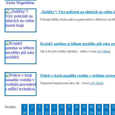
„Dušičky“! Více policistů na silnicích na celém 
Policejní hlídky budou také na parkovištích u hřbitovů i na h
Krajský autobus se během necelého půl roku os
Jak si lze jeho služby objednat – odkaz v textu
celý článek
Policie v kraji nasadila vozidla v civilním prov
Dopravně bezpečnostní akce Jih – Sever
celý článek
Stránka:
1
2
3
4
5
6
7
8
9
10
11
12
1
20
21
22
23
24
25
26
27
28
29
30
31
3