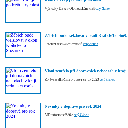
Řidiči v kraji podceňují rychlost
Výsledky DBA v Olomouckém kraji
celý článek
Zábřeh bude welzlovat v okolí Králického Sněž
Tradiční festival cestovatelů
celý článek
Vloni zemřelo při dopravních nehodách v kraji
Zpráva o silničním provozu za rok 2023
celý článek
Novinky v dopravě pro rok 2024
MD informuje řidiče
celý článek