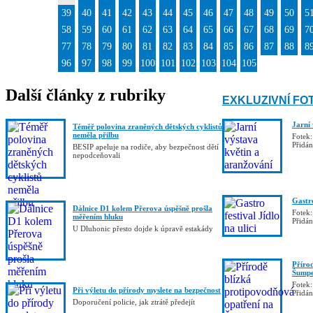
39
40
41
42
43
44
45
46
47
48
49
50
5
58
59
60
61
62
63
64
65
66
67
68
69
7
77
78
79
80
81
82
83
84
85
86
87
88
8
96
97
98
99
100
101
102
103
104
105
Další články z rubriky
EXKLUZIVNÍ FO
Jarní
Téměř polovina zraněných dětských cyklistů
neměla přilbu
Fotek:
Přidá
BESIP apeluje na rodiče, aby bezpečnost dětí
nepodceňovali
Gastro
Dálnice D1 kolem Přerova úspěšně prošla
Fotek:
měřením hluku
Přidá
U Dluhonic přesto dojde k úpravě estakády
Příro
Šumpe
Fotek:
Při výletu do přírody myslete na bezpečnost
Přidá
Doporučení policie, jak ztrátě předejít