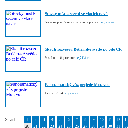
Stovky míst k sezení ve vlacích navíc
Nabídne před Vánoci národní dopravce
celý článek
Skauti rozvezou Betlémské světlo po celé ČR
V sobotu 16. prosince
celý článek
Panoramatický vůz projede Moravou
I v roce 2024
celý článek
Stránka:
1
2
3
4
5
6
7
8
9
10
11
12
1
20
21
22
23
24
25
26
27
28
29
30
31
3