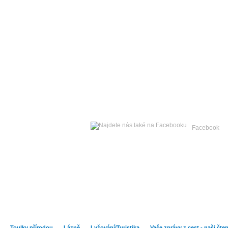
Neděle
09. srpna 2026 -
Facebook
Hlavní strana
Zpravodajství
Publicistika
Kult
Toulky přírodou
Lázně
Lyžování/Turistika
Vaše zprávy z cest - naši čte