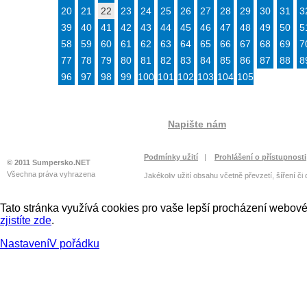
20
21
22
23
24
25
26
27
28
29
30
31
3
39
40
41
42
43
44
45
46
47
48
49
50
5
58
59
60
61
62
63
64
65
66
67
68
69
7
77
78
79
80
81
82
83
84
85
86
87
88
8
96
97
98
99
100
101
102
103
104
105
Napište nám
Podmínky užití
|
Prohlášení o přístupnosti
© 2011 Sumpersko.NET
Všechna práva vyhrazena
Jakékoliv užití obsahu včetně převzetí, šíření či
Tato stránka využívá cookies pro vaše lepší procházení webové 
zjistíte zde
.
Nastavení
V pořádku