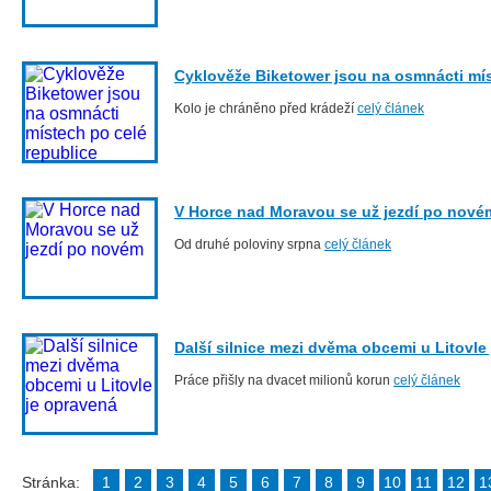
Cyklověže Biketower jsou na osmnácti mís
Kolo je chráněno před krádeží
celý článek
V Horce nad Moravou se už jezdí po nové
Od druhé poloviny srpna
celý článek
Další silnice mezi dvěma obcemi u Litovle
Práce přišly na dvacet milionů korun
celý článek
Stránka:
1
2
3
4
5
6
7
8
9
10
11
12
1