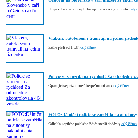
Cestovat na Slovensko v září můžete za akční c
Užijte si babí léto v nejoblíbenější zemi českých turistů
celý 
Vlakem, autobusem i tramvají na jednu jízden
Začne platit od 1. září
celý článek
Policie se zaměřila na rychlost! Za odpoledne z
Opakující se prázdninová bezpečnostní akce
celý článek
FOTO:Dálniční policie se zaměřila na autobusy
Odhalila i opilého polského řidiče menší dodávky
celý článek