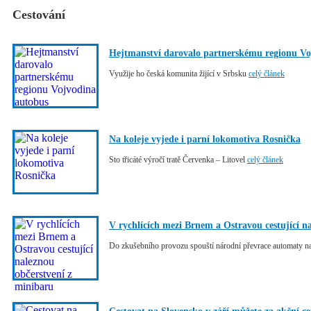
Cestování
Hejtmanství darovalo partnerskému regionu Vo
Využije ho česká komunita žijící v Srbsku
celý článek
Na koleje vyjede i parní lokomotiva Rosnička
Sto třicáté výročí tratě Červenka – Litovel
celý článek
V rychlících mezi Brnem a Ostravou cestující n
Do zkušebního provozu spouští národní převrace automaty na j