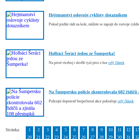
Hejtmanství oslovuje cyklisty dotazníkem
Pokud jezdíte rádi na kole, můžete se zapojit do rozvoje cyklis
Holbáci Šeráci jedou ze Šumperka!
Na pivní víceboj i skvělé ryzí pivo z hor
celý článek
Na Šumpersku policie zkontrolovala 602 řidičů a
Policejní dopravně bezpečností akce pokračuje
celý článek
Stránka:
1
2
3
4
5
6
7
8
9
10
11
12
1
20
21
22
23
24
25
26
27
28
29
30
31
3