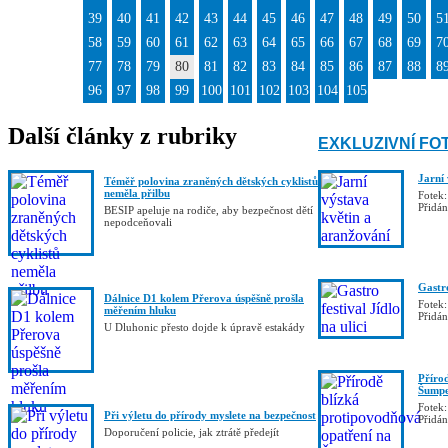
39
40
41
42
43
44
45
46
47
48
49
50
5
58
59
60
61
62
63
64
65
66
67
68
69
7
77
78
79
80
81
82
83
84
85
86
87
88
8
96
97
98
99
100
101
102
103
104
105
Další články z rubriky
EXKLUZIVNÍ FO
Jarní
Téměř polovina zraněných dětských cyklistů
neměla přilbu
Fotek:
Přidá
BESIP apeluje na rodiče, aby bezpečnost dětí
nepodceňovali
Gastro
Dálnice D1 kolem Přerova úspěšně prošla
Fotek:
měřením hluku
Přidá
U Dluhonic přesto dojde k úpravě estakády
Příro
Šumpe
Fotek:
Při výletu do přírody myslete na bezpečnost
Přidá
Doporučení policie, jak ztrátě předejít