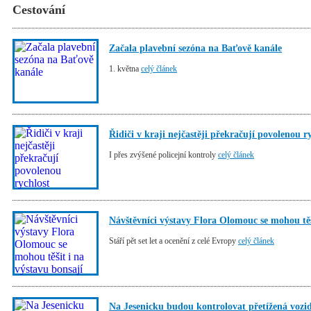
Cestování
Začala plavební sezóna na Baťově kanále
1. května
celý článek
Řidiči v kraji nejčastěji překračují povolenou r
I přes zvýšené policejní kontroly
celý článek
Návštěvníci výstavy Flora Olomouc se mohou těš
Stáří pět set let a ocenění z celé Evropy
celý článek
Na Jesenicku budou kontrolovat přetížená vozi