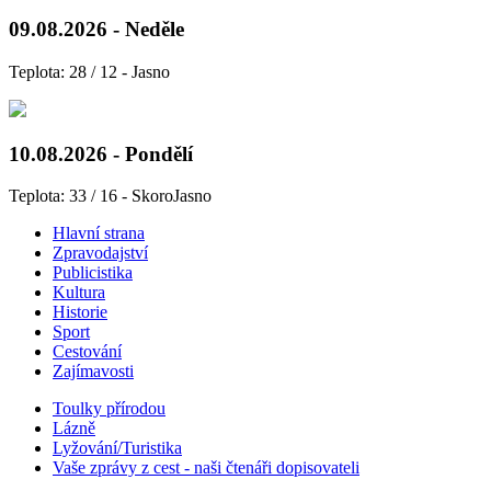
09.08.2026 - Neděle
Teplota: 28 / 12 - Jasno
10.08.2026 - Pondělí
Teplota: 33 / 16 - SkoroJasno
Hlavní strana
Zpravodajství
Publicistika
Kultura
Historie
Sport
Cestování
Zajímavosti
Toulky přírodou
Lázně
Lyžování/Turistika
Vaše zprávy z cest - naši čtenáři dopisovateli