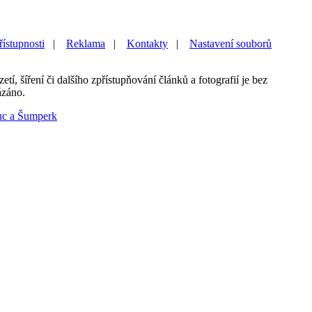
řístupnosti
|
Reklama
|
Kontakty
|
Nastavení souborů
etí, šíření či dalšího zpřístupňování článků a fotografií je bez
ázáno.
uc a Šumperk