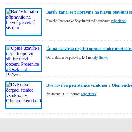
Baťův kanál se připravuje na hlavní plavební s
Plavební komora ve Spytihněvi má nová vrata
celý článek
Úplná uzavírka urychlí opravu silnice mezi ob
Od 8. dubna do poloviny května
celý článek
Dvě nové čerpací stanice vzniknou v Olomouck
Na dálnici D1 u Přerova
celý článek
Stránka:
1
2
3
4
5
6
7
8
9
10
11
12
1
20
21
22
23
24
25
26
27
28
29
30
31
3