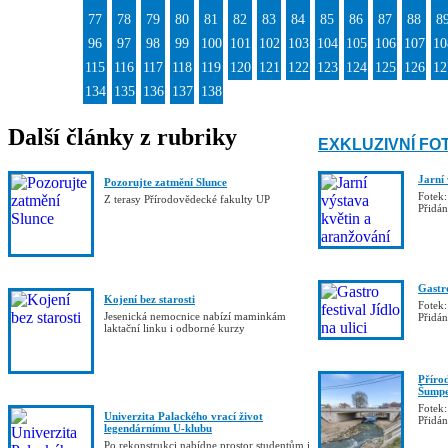
77
78
79
80
81
82
83
84
85
86
87
88
8
96
97
98
99
100
101
102
103
104
105
106
107
10
115
116
117
118
119
120
121
122
123
124
125
126
12
134
135
136
137
138
Další články z rubriky
EXKLUZIVNÍ FO
Jarní
Pozorujte zatmění Slunce
Fotek:
Z terasy Přírodovědecké fakulty UP
Přidá
Gastro
Kojení bez starosti
Fotek:
Jesenická nemocnice nabízí maminkám
Přidá
laktační linku i odborné kurzy
Příro
Šumpe
Fotek:
Univerzita Palackého vrací život
Přidá
legendárnímu U-klubu
Po rekonstrukci nabídne prostor studentům i