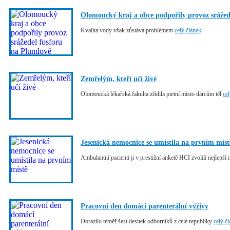
Olomoucký kraj a obce podpořily provoz srážed
Kvalita vody však zůstává problémem
celý článek
Zemřelým, kteří učí živé
Olomoucká lékařská fakulta zřídila pietní místo dárcům těl
ce
Jesenická nemocnice se umístila na prvním míst
Ambulantní pacienti ji v prestižní anketě HCI zvolili nejlepš
Pracovní den domácí parenterální výživy
Dorazilo téměř šest desítek odborníků z celé republiky
celý č