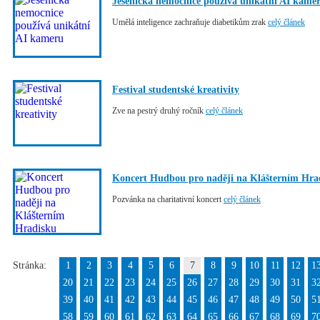
Jesenická nemocnice používá unikátní AI kame
Umělá inteligence zachraňuje diabetikům zrak
celý článek
Festival studentské kreativity
Zve na pestrý druhý ročník
celý článek
Koncert Hudbou pro naději na Klášterním Hra
Pozvánka na charitativní koncert
celý článek
Stránka:
1
2
3
4
5
6
7
8
9
10
11
12
1
20
21
22
23
24
25
26
27
28
29
30
31
3
39
40
41
42
43
44
45
46
47
48
49
50
5
58
59
60
61
62
63
64
65
66
67
68
69
7