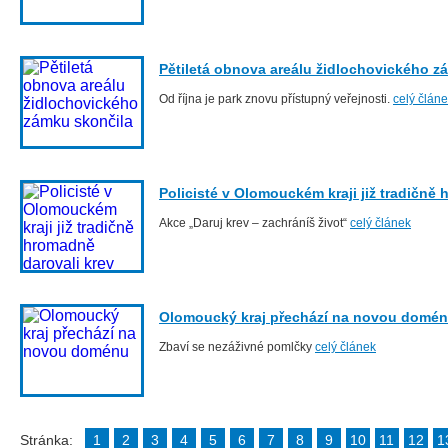
Pětiletá obnova areálu židlochovického z
Od října je park znovu přístupný veřejnosti.
celý člán
Policisté v Olomouckém kraji již tradičně
Akce „Daruj krev – zachráníš život“
celý článek
Olomoucký kraj přechází na novou domé
Zbaví se nezáživné pomlčky
celý článek
Stránka:
1
2
3
4
5
6
7
8
9
10
11
12
1