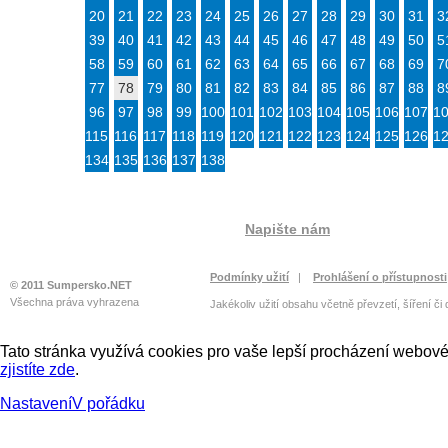
20
21
22
23
24
25
26
27
28
29
30
31
3
39
40
41
42
43
44
45
46
47
48
49
50
5
58
59
60
61
62
63
64
65
66
67
68
69
7
77
78
79
80
81
82
83
84
85
86
87
88
8
96
97
98
99
100
101
102
103
104
105
106
107
1
115
116
117
118
119
120
121
122
123
124
125
126
1
134
135
136
137
138
Napište nám
Podmínky užití
|
Prohlášení o přístupnosti
© 2011 Sumpersko.NET
Všechna práva vyhrazena
Jakékoliv užití obsahu včetně převzetí, šíření či
Tato stránka využívá cookies pro vaše lepší procházení webové 
zjistíte zde
.
Nastavení
V pořádku