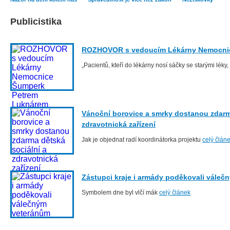
Publicistika
ROZHOVOR s vedoucím Lékárny Nemocni
„Pacientů, kteří do lékárny nosí sáčky se starými léky
Vánoční borovice a smrky dostanou zdarm
zdravotnická zařízení
Jak je objednat radí koordinátorka projektu
celý člán
Zástupci kraje i armády poděkovali vále
Symbolem dne byl vlčí mák
celý článek