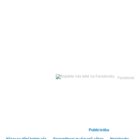
Čtvrtek
06. srpna 2026 -
Facebook
Hlavní strana
Zpravodajství
Kult
Publicistika
Názor na dění kolem nás
Spravedlnost je více než zákon
Neziskovky