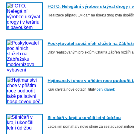
FOTO. Nelegální výrobce ukrýval drogy i 
Realizace případu „Midar“ na úseku drog byla úspě
Poskytovatel sociálních služeb na Zábře
Díky realizovaným projektům Charita Zábřeh rozšířila
Hejtmanství chce v příštím roce podpořit 
Kraj chystá nové dotační tituly
celý článek
Silničáři v kraji ukončili letní údržbu
Letos jim pomáhaly nové stroje za šestadvacet milio